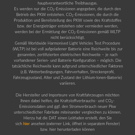
hauptverantwortliche Treibhausgas.
Es werden nur die CO
-Emissionen angegeben, die durch den
2
Betrieb des PKW entstehen. CO
-Emissionen, die durch die
2
Produktion und Bereitstellung des PKW sowie des Kraftstoffes
bzw. der Energieträger entstehen oder vermieden werden,
werden bei der Ermittlung der CO
-Emissionen gemäß WLTP
2
nicht berücksichtigt.
Gemäß Worldwide Harmonised Light Vehicles Test Procedure
(WLTP) ist bei voll aufgeladener Batterie eine Reichweite bis zur
genannten, zertifizierten elektrischen Reichweite – je nach
vorhandener Serien- und Batterie-Konfiguration – möglich. Die
tatsächliche Reichweite kann aufgrund unterschiedlicher Faktoren
(z.B. Wetterbedingungen, Fahrverhalten, Streckenprofil,
Fahrzeugzustand, Alter und Zustand der Lithium-Ionen-Batterie)
variieren.
Die Hersteller und Importeure von Kraftfahrzeugen möchten
Ihnen dabei helfen, die Kraftstoffverbrauchs- und CO
-
2
Emissionsdaten und ggf. den Stromverbrauch neuer Pkw
unterschiedlicher Fabrikate miteinander vergleichen zu können.
Hierzu hat die DAT einen Leitfaden erstellt, den Sie
sich
hier
ansehen (externer Link, öffnet in separatem Fenster)
bzw. hier herunterladen können