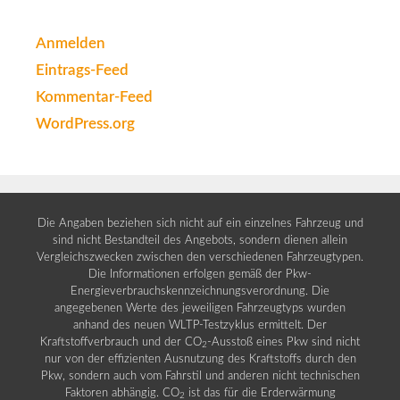
Anmelden
Eintrags-Feed
Kommentar-Feed
WordPress.org
Die Angaben beziehen sich nicht auf ein einzelnes Fahrzeug und
sind nicht Bestandteil des Angebots, sondern dienen allein
Vergleichszwecken zwischen den verschiedenen Fahrzeugtypen.
Die Informationen erfolgen gemäß der Pkw-
Energieverbrauchskennzeichnungsverordnung. Die
angegebenen Werte des jeweiligen Fahrzeugtyps wurden
anhand des neuen WLTP-Testzyklus ermittelt. Der
Kraftstoffverbrauch und der CO
-Ausstoß eines Pkw sind nicht
2
nur von der effizienten Ausnutzung des Kraftstoffs durch den
Pkw, sondern auch vom Fahrstil und anderen nicht technischen
Faktoren abhängig. CO
ist das für die Erderwärmung
2