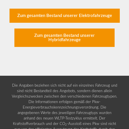
Zum gesamten Bestand unserer Elektrofahrzeuge
Zum gesamten Bestand unserer
Hybridfahrzeuge
Die Angaben beziehen sich nicht auf ein einzelnes Fahrzeug und
sind nicht Bestandteil des Angebots, sondern dienen allein
Vergleichszwecken zwischen den verschiedenen Fahrzeugtypen.
Die Informationen erfolgen gemäß der Pkw-
Energieverbrauchskennzeichnungsverordnung. Die
angegebenen Werte des jeweiligen Fahrzeugtyps wurden
anhand des neuen WLTP-Testzyklus ermittelt. Der
Kraftstoffverbrauch und der CO
-Ausstoß eines Pkw sind nicht
2