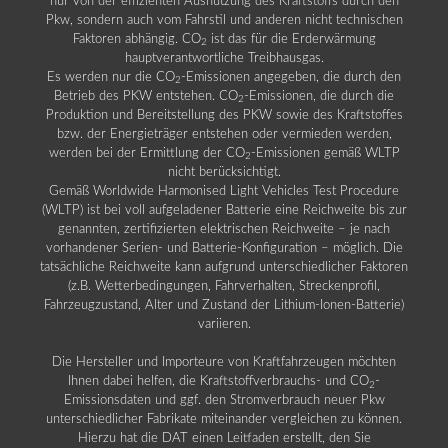
nur von der effizienten Ausnutzung des Kraftstoffs durch den
Pkw, sondern auch vom Fahrstil und anderen nicht technischen
Faktoren abhängig. CO
ist das für die Erderwärmung
2
hauptverantwortliche Treibhausgas.
Es werden nur die CO
-Emissionen angegeben, die durch den
2
Betrieb des PKW entstehen. CO
-Emissionen, die durch die
2
Produktion und Bereitstellung des PKW sowie des Kraftstoffes
bzw. der Energieträger entstehen oder vermieden werden,
werden bei der Ermittlung der CO
-Emissionen gemäß WLTP
2
nicht berücksichtigt.
Gemäß Worldwide Harmonised Light Vehicles Test Procedure
(WLTP) ist bei voll aufgeladener Batterie eine Reichweite bis zur
genannten, zertifizierten elektrischen Reichweite – je nach
vorhandener Serien- und Batterie-Konfiguration – möglich. Die
tatsächliche Reichweite kann aufgrund unterschiedlicher Faktoren
(z.B. Wetterbedingungen, Fahrverhalten, Streckenprofil,
Fahrzeugzustand, Alter und Zustand der Lithium-Ionen-Batterie)
variieren.
Die Hersteller und Importeure von Kraftfahrzeugen möchten
Ihnen dabei helfen, die Kraftstoffverbrauchs- und CO
-
2
Emissionsdaten und ggf. den Stromverbrauch neuer Pkw
unterschiedlicher Fabrikate miteinander vergleichen zu können.
Hierzu hat die DAT einen Leitfaden erstellt, den Sie