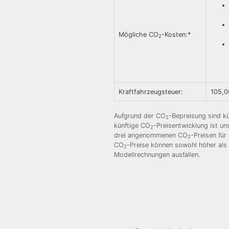
Mögliche CO
-Kosten:*
2
Kraftfahrzeugsteuer:
105,0
Aufgrund der CO
-Bepreisung sind kü
2
künftige CO
-Preisentwicklung ist u
2
drei angenommenen CO
-Preisen für
2
CO
-Preise können sowohl höher als 
2
Modellrechnungen ausfallen.