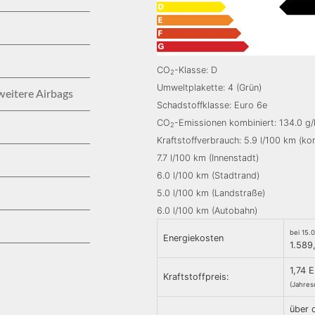
CO
-Klasse: D
2
Umweltplakette: 4 (Grün)
weitere Airbags
Schadstoffklasse: Euro 6e
CO
-Emissionen kombiniert: 134.0 g
2
Kraftstoffverbrauch: 5.9 l/100 km (ko
7.7 l/100 km (Innenstadt)
6.0 l/100 km (Stadtrand)
5.0 l/100 km (Landstraße)
6.0 l/100 km (Autobahn)
bei 15.
Energiekosten
1.589
1,74 E
Kraftstoffpreis:
(Jahres
über 