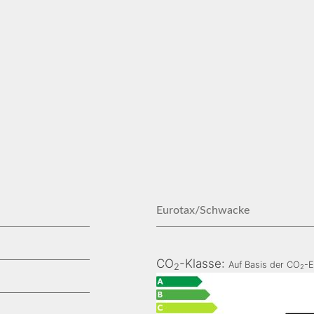
Eurotax/Schwacke
CO
-Klasse:
Auf Basis der CO
-E
2
2