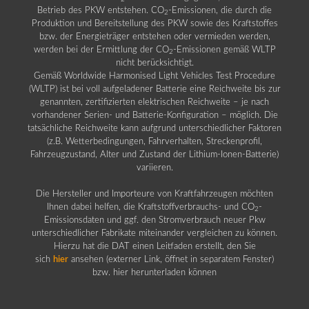
Betrieb des PKW entstehen. CO
-Emissionen, die durch die
2
Produktion und Bereitstellung des PKW sowie des Kraftstoffes
bzw. der Energieträger entstehen oder vermieden werden,
werden bei der Ermittlung der CO
-Emissionen gemäß WLTP
2
nicht berücksichtigt.
Gemäß Worldwide Harmonised Light Vehicles Test Procedure
(WLTP) ist bei voll aufgeladener Batterie eine Reichweite bis zur
genannten, zertifizierten elektrischen Reichweite – je nach
vorhandener Serien- und Batterie-Konfiguration – möglich. Die
tatsächliche Reichweite kann aufgrund unterschiedlicher Faktoren
(z.B. Wetterbedingungen, Fahrverhalten, Streckenprofil,
Fahrzeugzustand, Alter und Zustand der Lithium-Ionen-Batterie)
variieren.
Die Hersteller und Importeure von Kraftfahrzeugen möchten
Ihnen dabei helfen, die Kraftstoffverbrauchs- und CO
-
2
Emissionsdaten und ggf. den Stromverbrauch neuer Pkw
unterschiedlicher Fabrikate miteinander vergleichen zu können.
Hierzu hat die DAT einen Leitfaden erstellt, den Sie
sich
hier
ansehen (externer Link, öffnet in separatem Fenster)
bzw. hier herunterladen können