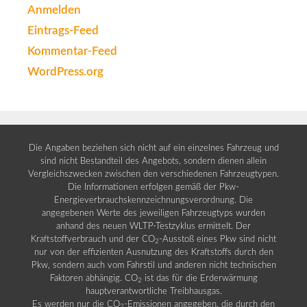
Anmelden
Eintrags-Feed
Kommentar-Feed
WordPress.org
Die Angaben beziehen sich nicht auf ein einzelnes Fahrzeug und
sind nicht Bestandteil des Angebots, sondern dienen allein
Vergleichszwecken zwischen den verschiedenen Fahrzeugtypen.
Die Informationen erfolgen gemäß der Pkw-
Energieverbrauchskennzeichnungsverordnung. Die
angegebenen Werte des jeweiligen Fahrzeugtyps wurden
anhand des neuen WLTP-Testzyklus ermittelt. Der
Kraftstoffverbrauch und der CO
-Ausstoß eines Pkw sind nicht
2
nur von der effizienten Ausnutzung des Kraftstoffs durch den
Pkw, sondern auch vom Fahrstil und anderen nicht technischen
Faktoren abhängig. CO
ist das für die Erderwärmung
2
hauptverantwortliche Treibhausgas.
Es werden nur die CO
-Emissionen angegeben, die durch den
2