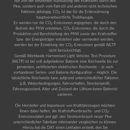
nur von der effizienten Ausnutzung des Kraftstoffs durch den
Pkw, sondern auch vom Fahrstil und anderen nicht technischen
Faktoren abhängig. CO
ist das für die Erderwärmung
2
hauptverantwortliche Treibhausgas.
Es werden nur die CO
-Emissionen angegeben, die durch den
2
Betrieb des PKW entstehen. CO
-Emissionen, die durch die
2
Produktion und Bereitstellung des PKW sowie des Kraftstoffes
bzw. der Energieträger entstehen oder vermieden werden,
werden bei der Ermittlung der CO
-Emissionen gemäß WLTP
2
nicht berücksichtigt.
Gemäß Worldwide Harmonised Light Vehicles Test Procedure
(WLTP) ist bei voll aufgeladener Batterie eine Reichweite bis zur
genannten, zertifizierten elektrischen Reichweite – je nach
vorhandener Serien- und Batterie-Konfiguration – möglich. Die
tatsächliche Reichweite kann aufgrund unterschiedlicher Faktoren
(z.B. Wetterbedingungen, Fahrverhalten, Streckenprofil,
Fahrzeugzustand, Alter und Zustand der Lithium-Ionen-Batterie)
variieren.
Die Hersteller und Importeure von Kraftfahrzeugen möchten
Ihnen dabei helfen, die Kraftstoffverbrauchs- und CO
-
2
Emissionsdaten und ggf. den Stromverbrauch neuer Pkw
unterschiedlicher Fabrikate miteinander vergleichen zu können.
Hierzu hat die DAT einen Leitfaden erstellt, den Sie