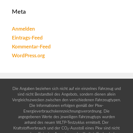
Meta
Anmelden
Eintrags-Feed
Kommentar-Feed
WordPress.org
Die Angaben beziehen sich nicht auf ein einzelnes Fahrzeug und
sind nicht Bestandteil des Angebots, sondern dienen allein
Vergleichszwecken zwischen den verschiedenen Fahrzeugtypen.
Die Informationen erfolgen gemäß der Pkw-
Energieverbrauchskennzeichnungsverordnung. Die
angegebenen Werte des jeweiligen Fahrzeugtyps wurden
anhand des neuen WLTP-Testzyklus ermittelt. Der
Kraftstoffverbrauch und der CO
-Ausstoß eines Pkw sind nicht
2