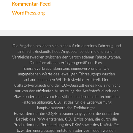
Kommentar-Feed
WordPress.org
Die Angaben beziehen sich nicht auf ein einzelnes Fahrzeug und
sind nicht Bestandteil des Angebots, sondern dienen allein
Vergleichszwecken zwischen den verschiedenen Fahrzeugtypen.
Die Informationen erfolgen gemäß der Pkw-
Energieverbrauchskennzeichnungsverordnung. Die
angegebenen Werte des jeweiligen Fahrzeugtyps wurden
anhand des neuen WLTP-Testzyklus ermittelt. Der
Kraftstoffverbrauch und der CO
-Ausstoß eines Pkw sind nicht
2
nur von der effizienten Ausnutzung des Kraftstoffs durch den
Pkw, sondern auch vom Fahrstil und anderen nicht technischen
Faktoren abhängig. CO
ist das für die Erderwärmung
2
hauptverantwortliche Treibhausgas.
Es werden nur die CO
-Emissionen angegeben, die durch den
2
Betrieb des PKW entstehen. CO
-Emissionen, die durch die
2
Produktion und Bereitstellung des PKW sowie des Kraftstoffes
bzw. der Energieträger entstehen oder vermieden werden,