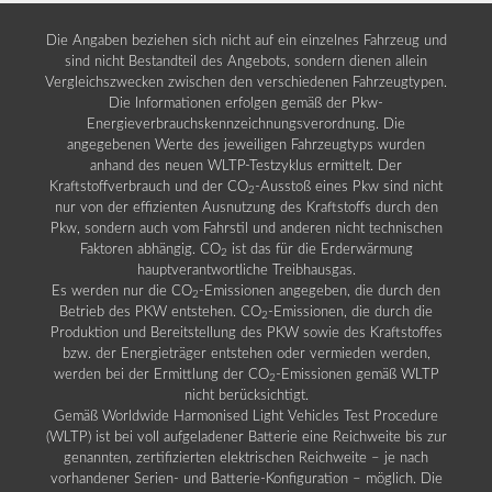
Die Angaben beziehen sich nicht auf ein einzelnes Fahrzeug und
sind nicht Bestandteil des Angebots, sondern dienen allein
Vergleichszwecken zwischen den verschiedenen Fahrzeugtypen.
Die Informationen erfolgen gemäß der Pkw-
Energieverbrauchskennzeichnungsverordnung. Die
angegebenen Werte des jeweiligen Fahrzeugtyps wurden
anhand des neuen WLTP-Testzyklus ermittelt. Der
Kraftstoffverbrauch und der CO
-Ausstoß eines Pkw sind nicht
2
nur von der effizienten Ausnutzung des Kraftstoffs durch den
Pkw, sondern auch vom Fahrstil und anderen nicht technischen
Faktoren abhängig. CO
ist das für die Erderwärmung
2
hauptverantwortliche Treibhausgas.
Es werden nur die CO
-Emissionen angegeben, die durch den
2
Betrieb des PKW entstehen. CO
-Emissionen, die durch die
2
Produktion und Bereitstellung des PKW sowie des Kraftstoffes
bzw. der Energieträger entstehen oder vermieden werden,
werden bei der Ermittlung der CO
-Emissionen gemäß WLTP
2
nicht berücksichtigt.
Gemäß Worldwide Harmonised Light Vehicles Test Procedure
(WLTP) ist bei voll aufgeladener Batterie eine Reichweite bis zur
genannten, zertifizierten elektrischen Reichweite – je nach
vorhandener Serien- und Batterie-Konfiguration – möglich. Die