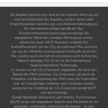
Die Angaben beziehen sich nicht auf ein einzelnes Fahrzeug und
sind nicht Bestandteil des Angebots, sondern dienen allein
Vergleichszwecken zwischen den verschiedenen Fahrzeugtypen.
Die Informationen erfolgen gemäß der Pkw-
Energieverbrauchskennzeichnungsverordnung. Die
angegebenen Werte des jeweiligen Fahrzeugtyps wurden
anhand des neuen WLTP-Testzyklus ermittelt. Der
Kraftstoffverbrauch und der CO
-Ausstoß eines Pkw sind nicht
2
nur von der effizienten Ausnutzung des Kraftstoffs durch den
Pkw, sondern auch vom Fahrstil und anderen nicht technischen
Faktoren abhängig. CO
ist das für die Erderwärmung
2
hauptverantwortliche Treibhausgas.
Es werden nur die CO
-Emissionen angegeben, die durch den
2
Betrieb des PKW entstehen. CO
-Emissionen, die durch die
2
Produktion und Bereitstellung des PKW sowie des Kraftstoffes
bzw. der Energieträger entstehen oder vermieden werden,
werden bei der Ermittlung der CO
-Emissionen gemäß WLTP
2
nicht berücksichtigt.
Gemäß Worldwide Harmonised Light Vehicles Test Procedure
(WLTP) ist bei voll aufgeladener Batterie eine Reichweite bis zur
genannten, zertifizierten elektrischen Reichweite – je nach