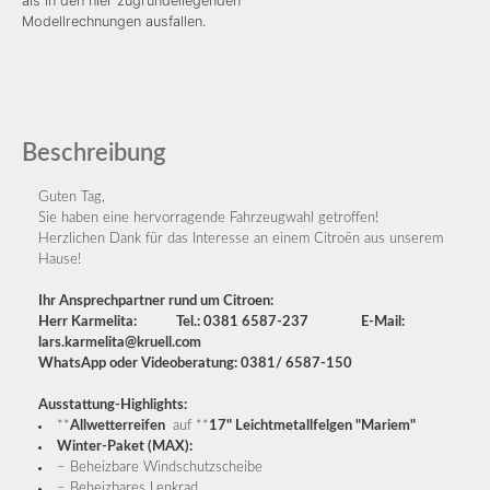
als in den hier zugrundeliegenden
Modellrechnungen ausfallen.
Beschreibung
Guten Tag,
Sie haben eine hervorragende Fahrzeugwahl getroffen!
Herzlichen Dank für das Interesse an einem Citroën aus unserem
Hause!
Ihr Ansprechpartner rund um Citroen:
Herr Karmelita: Tel.: 0381 6587-237 E-Mail:
lars.karmelita@kruell.com
WhatsApp oder Videoberatung: 0381/ 6587-150
Ausstattung-Highlights:
**
Allwetterreifen
auf **
17" Leichtmetallfelgen "Mariem"
Winter-Paket (MAX):
– Beheizbare Windschutzscheibe
– Beheizbares Lenkrad