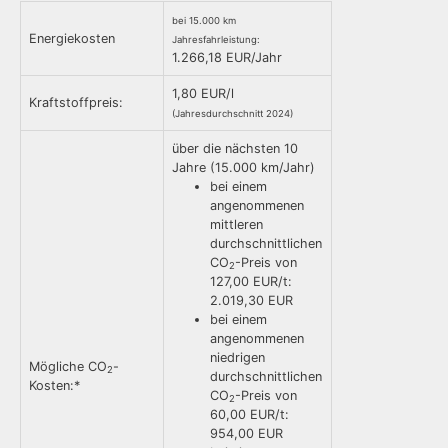
bei 15.000 km
Energiekosten
Jahresfahrleistung:
1.266,18 EUR/Jahr
1,80 EUR/l
Kraftstoffpreis:
(Jahresdurchschnitt 2024)
über die nächsten 10
Jahre (15.000 km/Jahr)
bei einem
angenommenen
mittleren
durchschnittlichen
CO
-Preis von
2
127,00 EUR/t:
2.019,30 EUR
bei einem
angenommenen
niedrigen
Mögliche CO
-
2
durchschnittlichen
Kosten:*
CO
-Preis von
2
60,00 EUR/t:
954,00 EUR