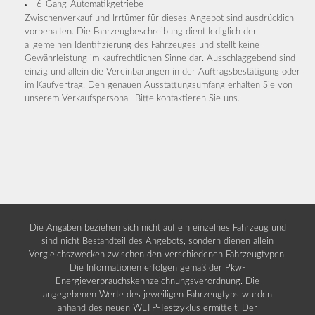
6-Gang-Automatikgetriebe
Zwischenverkauf und Irrtümer für dieses Angebot sind ausdrücklich
vorbehalten. Die Fahrzeugbeschreibung dient lediglich der
allgemeinen Identifizierung des Fahrzeuges und stellt keine
Gewährleistung im kaufrechtlichen Sinne dar. Ausschlaggebend sind
einzig und allein die Vereinbarungen in der Auftragsbestätigung oder
im Kaufvertrag. Den genauen Ausstattungsumfang erhalten Sie von
unserem Verkaufspersonal. Bitte kontaktieren Sie uns.
Die Angaben beziehen sich nicht auf ein einzelnes Fahrzeug und
sind nicht Bestandteil des Angebots, sondern dienen allein
Vergleichszwecken zwischen den verschiedenen Fahrzeugtypen.
Die Informationen erfolgen gemäß der Pkw-
Energieverbrauchskennzeichnungsverordnung. Die
angegebenen Werte des jeweiligen Fahrzeugtyps wurden
anhand des neuen WLTP-Testzyklus ermittelt. Der