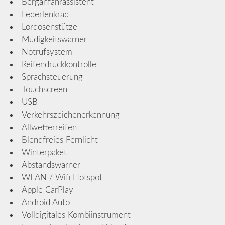
Berganfahrassistent
Lederlenkrad
Lordosenstütze
Müdigkeitswarner
Notrufsystem
Reifendruckkontrolle
Sprachsteuerung
Touchscreen
USB
Verkehrszeichenerkennung
Allwetterreifen
Blendfreies Fernlicht
Winterpaket
Abstandswarner
WLAN / Wifi Hotspot
Apple CarPlay
Android Auto
Volldigitales Kombiinstrument