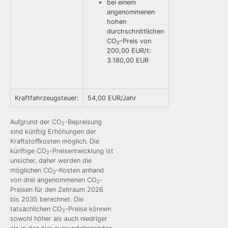
bei einem
angenommenen
hohen
durchschnittlichen
CO
-Preis von
2
200,00 EUR/t:
3.180,00 EUR
Kraftfahrzeugsteuer:
54,00 EUR/Jahr
Aufgrund der CO
-Bepreisung
2
sind künftig Erhöhungen der
Kraftstoffkosten möglich. Die
künftige CO
-Preisentwicklung ist
2
unsicher, daher werden die
möglichen CO
-Kosten anhand
2
von drei angenommenen CO
-
2
Preisen für den Zeitraum 2026
bis 2035 berechnet. Die
tatsächlichen CO
-Preise können
2
sowohl höher als auch niedriger