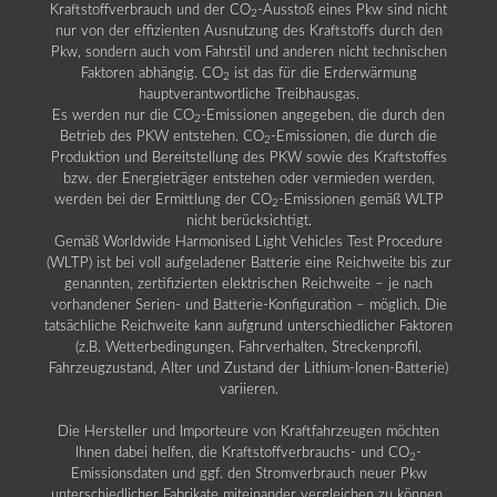
Kraftstoffverbrauch und der CO
-Ausstoß eines Pkw sind nicht
2
nur von der effizienten Ausnutzung des Kraftstoffs durch den
Pkw, sondern auch vom Fahrstil und anderen nicht technischen
Faktoren abhängig. CO
ist das für die Erderwärmung
2
hauptverantwortliche Treibhausgas.
Es werden nur die CO
-Emissionen angegeben, die durch den
2
Betrieb des PKW entstehen. CO
-Emissionen, die durch die
2
Produktion und Bereitstellung des PKW sowie des Kraftstoffes
bzw. der Energieträger entstehen oder vermieden werden,
werden bei der Ermittlung der CO
-Emissionen gemäß WLTP
2
nicht berücksichtigt.
Gemäß Worldwide Harmonised Light Vehicles Test Procedure
(WLTP) ist bei voll aufgeladener Batterie eine Reichweite bis zur
genannten, zertifizierten elektrischen Reichweite – je nach
vorhandener Serien- und Batterie-Konfiguration – möglich. Die
tatsächliche Reichweite kann aufgrund unterschiedlicher Faktoren
(z.B. Wetterbedingungen, Fahrverhalten, Streckenprofil,
Fahrzeugzustand, Alter und Zustand der Lithium-Ionen-Batterie)
variieren.
Die Hersteller und Importeure von Kraftfahrzeugen möchten
Ihnen dabei helfen, die Kraftstoffverbrauchs- und CO
-
2
Emissionsdaten und ggf. den Stromverbrauch neuer Pkw
unterschiedlicher Fabrikate miteinander vergleichen zu können.