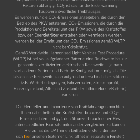
Faktoren abhängig. CO
ist das für die Erderwärmung
2
hauptverantwortliche Treibhausgas.
Es werden nur die CO
-Emissionen angegeben, die durch den
2
Betrieb des PKW entstehen. CO
-Emissionen, die durch die
2
Produktion und Bereitstellung des PKW sowie des Kraftstoffes
bzw. der Energieträger entstehen oder vermieden werden,
werden bei der Ermittlung der CO
-Emissionen gemäß WLTP
2
nicht berücksichtigt.
Gemäß Worldwide Harmonised Light Vehicles Test Procedure
(WLTP) ist bei voll aufgeladener Batterie eine Reichweite bis zur
genannten, zertifizierten elektrischen Reichweite – je nach
vorhandener Serien- und Batterie-Konfiguration – möglich. Die
tatsächliche Reichweite kann aufgrund unterschiedlicher Faktoren
(z.B. Wetterbedingungen, Fahrverhalten, Streckenprofil,
Fahrzeugzustand, Alter und Zustand der Lithium-Ionen-Batterie)
variieren.
Die Hersteller und Importeure von Kraftfahrzeugen möchten
Ihnen dabei helfen, die Kraftstoffverbrauchs- und CO
-
2
Emissionsdaten und ggf. den Stromverbrauch neuer Pkw
unterschiedlicher Fabrikate miteinander vergleichen zu können.
Hierzu hat die DAT einen Leitfaden erstellt, den Sie
sich
hier
ansehen (externer Link, öffnet in separatem Fenster)