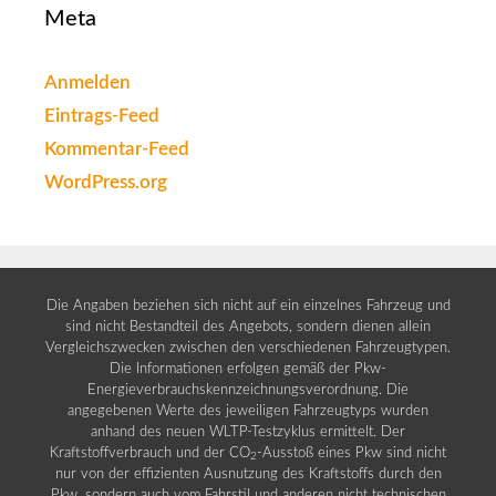
Meta
Anmelden
Eintrags-Feed
Kommentar-Feed
WordPress.org
Die Angaben beziehen sich nicht auf ein einzelnes Fahrzeug und
sind nicht Bestandteil des Angebots, sondern dienen allein
Vergleichszwecken zwischen den verschiedenen Fahrzeugtypen.
Die Informationen erfolgen gemäß der Pkw-
Energieverbrauchskennzeichnungsverordnung. Die
angegebenen Werte des jeweiligen Fahrzeugtyps wurden
anhand des neuen WLTP-Testzyklus ermittelt. Der
Kraftstoffverbrauch und der CO
-Ausstoß eines Pkw sind nicht
2
nur von der effizienten Ausnutzung des Kraftstoffs durch den
Pkw, sondern auch vom Fahrstil und anderen nicht technischen