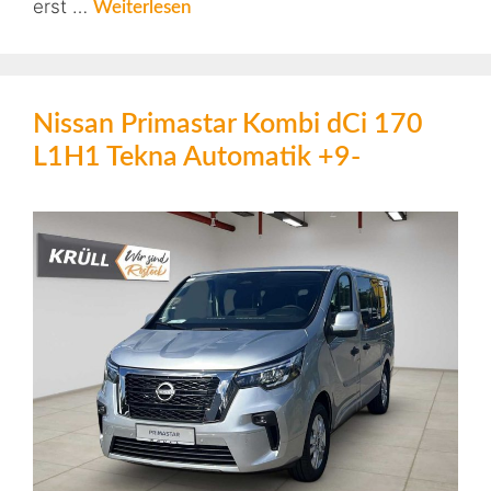
erst …
Weiterlesen
Nissan Primastar Kombi dCi 170
L1H1 Tekna Automatik +9-