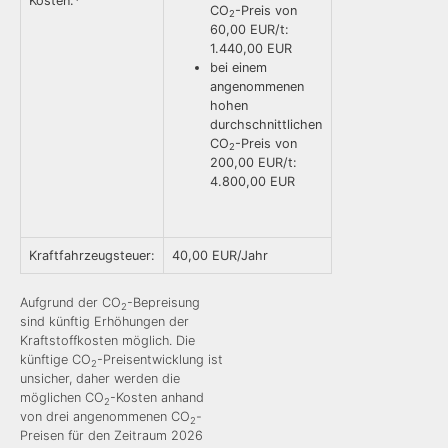
Kosten:*
CO
-Preis von
2
60,00 EUR/t:
1.440,00 EUR
bei einem
angenommenen
hohen
durchschnittlichen
CO
-Preis von
2
200,00 EUR/t:
4.800,00 EUR
Kraftfahrzeugsteuer:
40,00 EUR/Jahr
Aufgrund der CO
-Bepreisung
2
sind künftig Erhöhungen der
Kraftstoffkosten möglich. Die
künftige CO
-Preisentwicklung ist
2
unsicher, daher werden die
möglichen CO
-Kosten anhand
2
von drei angenommenen CO
-
2
Preisen für den Zeitraum 2026