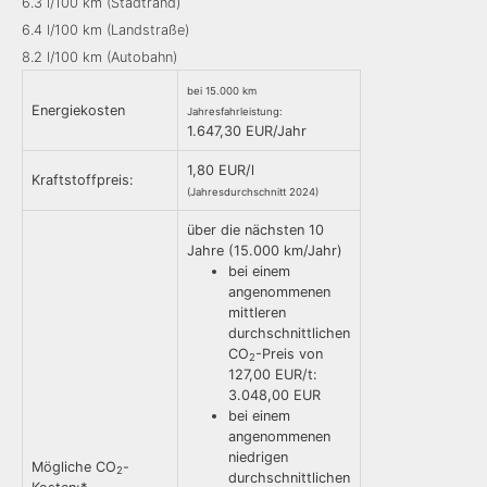
6.3 l/100 km (Stadtrand)
6.4 l/100 km (Landstraße)
8.2 l/100 km (Autobahn)
bei 15.000 km
Energiekosten
Jahresfahrleistung:
1.647,30 EUR/Jahr
1,80 EUR/l
Kraftstoffpreis:
(Jahresdurchschnitt 2024)
über die nächsten 10
Jahre (15.000 km/Jahr)
bei einem
angenommenen
mittleren
durchschnittlichen
CO
-Preis von
2
127,00 EUR/t:
3.048,00 EUR
bei einem
angenommenen
niedrigen
Mögliche CO
-
2
durchschnittlichen