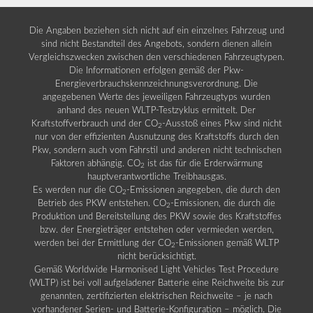
Die Angaben beziehen sich nicht auf ein einzelnes Fahrzeug und
sind nicht Bestandteil des Angebots, sondern dienen allein
Vergleichszwecken zwischen den verschiedenen Fahrzeugtypen.
Die Informationen erfolgen gemäß der Pkw-
Energieverbrauchskennzeichnungsverordnung. Die
angegebenen Werte des jeweiligen Fahrzeugtyps wurden
anhand des neuen WLTP-Testzyklus ermittelt. Der
Kraftstoffverbrauch und der CO
-Ausstoß eines Pkw sind nicht
2
nur von der effizienten Ausnutzung des Kraftstoffs durch den
Pkw, sondern auch vom Fahrstil und anderen nicht technischen
Faktoren abhängig. CO
ist das für die Erderwärmung
2
hauptverantwortliche Treibhausgas.
Es werden nur die CO
-Emissionen angegeben, die durch den
2
Betrieb des PKW entstehen. CO
-Emissionen, die durch die
2
Produktion und Bereitstellung des PKW sowie des Kraftstoffes
bzw. der Energieträger entstehen oder vermieden werden,
werden bei der Ermittlung der CO
-Emissionen gemäß WLTP
2
nicht berücksichtigt.
Gemäß Worldwide Harmonised Light Vehicles Test Procedure
(WLTP) ist bei voll aufgeladener Batterie eine Reichweite bis zur
genannten, zertifizierten elektrischen Reichweite – je nach
vorhandener Serien- und Batterie-Konfiguration – möglich. Die