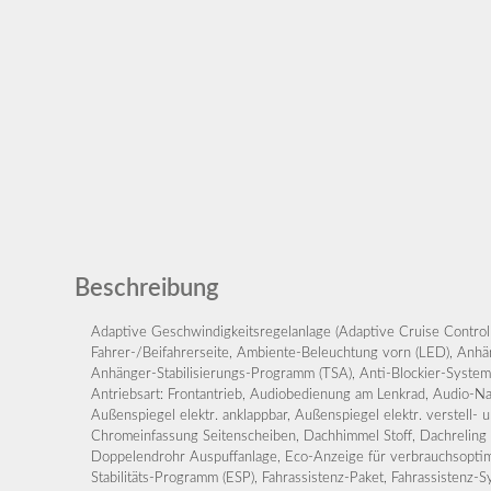
Beschreibung
Adaptive Geschwindigkeitsregelanlage (Adaptive Cruise Control
Intelligenter Geschwindigkeits-Begrenzer, Isofix-Aufnahmen für Kindersitz, K
Fahrer-/Beifahrerseite, Ambiente-Beleuchtung vorn (LED), Anh
KeyFree-System, Klimaautomatik 2-Zonen, Kombiinstrument Digitalanze
Anhänger-Stabilisierungs-Programm (TSA), Anti-Blockier-System 
Airbag vorn und hinten, Kopfstützen vorn 4-fach verstellbar, L
Antriebsart: Frontantrieb, Audiobedienung am Lenkrad, Audio-N
Lendenwirbelstütze Sitz vorn rechts, Lenkrad heizbar, Lenkr
Außenspiegel elektr. anklappbar, Außenspiegel elektr. verstell- 
(Lenkrad) höhen-/längsverstellbar, LM-Felgen 7×17 (5×2-Speich
Chromeinfassung Seitenscheiben, Dachhimmel Stoff, Dachreling 
Mittelarmlehne vorn mit Staufach und 12V-Anschluß, Mittelkons
Doppelendrohr Auspuffanlage, Eco-Anzeige für verbrauchsoptimi
Motor 1,5 Ltr. – 111 kW EcoBoost KAT (1497 ccm), My Key (2. 
Stabilitäts-Programm (ESP), Fahrassistenz-Paket, Fahrassistenz-S
Nebelscheinwerfer LED, Parkbremse elektrisch mit Auto-Hold-Funktion,