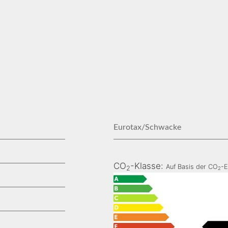
Eurotax/Schwacke
CO
-Klasse:
Auf Basis der CO
-E
2
2