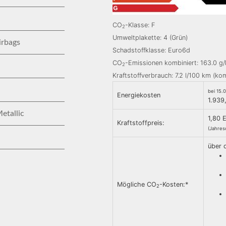
CO
-Klasse: F
2
Umweltplakette: 4 (Grün)
irbags
Schadstoffklasse: Euro6d
CO
-Emissionen kombiniert: 163.0 g
2
Kraftstoffverbrauch: 7.2 l/100 km (kom
bei 15.
Energiekosten
1.939
etallic
1,80 
Kraftstoffpreis:
(Jahres
über 
Mögliche CO
-Kosten:*
2