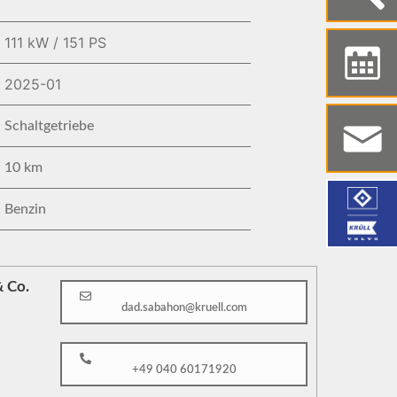
111 kW / 151 PS
2025-01
Schaltgetriebe
10 km
Benzin
 Co.
dad.sabahon@kruell.com
+49 040 60171920