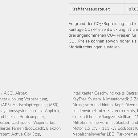
Kraftfahrzeugsteuer:
187,0
Aufgrund der CO
-Bepreisung sind kü
2
künftige CO
-Preisentwicklung ist u
2
drei angenommenen CO
-Preisen für
2
CO
-Preise können sowohl höher als 
2
Modellrechnungen ausfallen.
 / ACC), Airbag
arosserie: 5-türig,
ängerkupplung Vorbereitung,
ige 12,3 Zoll, Kopf-Schulter-
(ABS), Antischlupfregelung (ASR),
endenwirbelstütze Sitz vorn links,
avigationssystem Ford mit AppLink,
ad (Leder 3-Speichen), Lenksäule
und heizbar, Bordcomputer,
en), Metallic-Lackierung,
silber, Dachspoiler Wagenfarbe,
ole mit Armlehne, Modellpflege,
ertes Fahren (EcoCoach), Elektron.
Fahrzeugschlüssel programmierbar),
ystem: Active City Stop,
 Parkpilotsystem vorn und