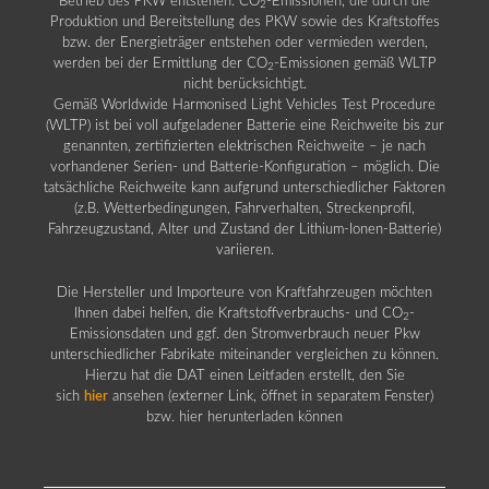
Betrieb des PKW entstehen. CO
-Emissionen, die durch die
2
Produktion und Bereitstellung des PKW sowie des Kraftstoffes
bzw. der Energieträger entstehen oder vermieden werden,
werden bei der Ermittlung der CO
-Emissionen gemäß WLTP
2
nicht berücksichtigt.
Gemäß Worldwide Harmonised Light Vehicles Test Procedure
(WLTP) ist bei voll aufgeladener Batterie eine Reichweite bis zur
genannten, zertifizierten elektrischen Reichweite – je nach
vorhandener Serien- und Batterie-Konfiguration – möglich. Die
tatsächliche Reichweite kann aufgrund unterschiedlicher Faktoren
(z.B. Wetterbedingungen, Fahrverhalten, Streckenprofil,
Fahrzeugzustand, Alter und Zustand der Lithium-Ionen-Batterie)
variieren.
Die Hersteller und Importeure von Kraftfahrzeugen möchten
Ihnen dabei helfen, die Kraftstoffverbrauchs- und CO
-
2
Emissionsdaten und ggf. den Stromverbrauch neuer Pkw
unterschiedlicher Fabrikate miteinander vergleichen zu können.
Hierzu hat die DAT einen Leitfaden erstellt, den Sie
sich
hier
ansehen (externer Link, öffnet in separatem Fenster)
bzw. hier herunterladen können