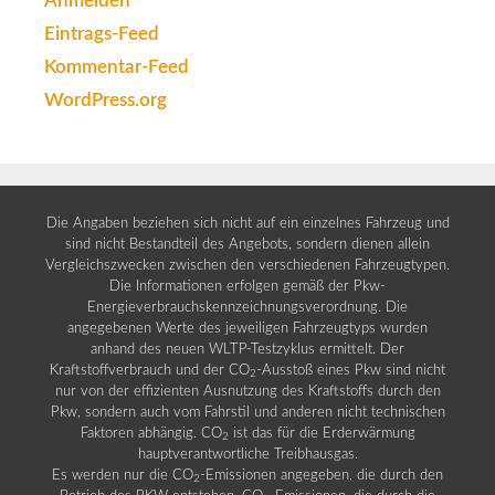
Anmelden
Eintrags-Feed
Kommentar-Feed
WordPress.org
Die Angaben beziehen sich nicht auf ein einzelnes Fahrzeug und
sind nicht Bestandteil des Angebots, sondern dienen allein
Vergleichszwecken zwischen den verschiedenen Fahrzeugtypen.
Die Informationen erfolgen gemäß der Pkw-
Energieverbrauchskennzeichnungsverordnung. Die
angegebenen Werte des jeweiligen Fahrzeugtyps wurden
anhand des neuen WLTP-Testzyklus ermittelt. Der
Kraftstoffverbrauch und der CO
-Ausstoß eines Pkw sind nicht
2
nur von der effizienten Ausnutzung des Kraftstoffs durch den
Pkw, sondern auch vom Fahrstil und anderen nicht technischen
Faktoren abhängig. CO
ist das für die Erderwärmung
2
hauptverantwortliche Treibhausgas.
Es werden nur die CO
-Emissionen angegeben, die durch den
2