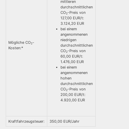
mittleren
durchschnittlichen
CO
-Preis von
2
127,00 EUR/t:
3.124,20 EUR
bei einem
angenommenen
niedrigen
Mögliche CO
-
2
durchschnittlichen
Kosten:*
CO
-Preis von
2
60,00 EUR/t:
1.476,00 EUR
bei einem
angenommenen
hohen
durchschnittlichen
CO
-Preis von
2
200,00 EUR/t:
4.920,00 EUR
Kraftfahrzeugsteuer:
350,00 EUR/Jahr