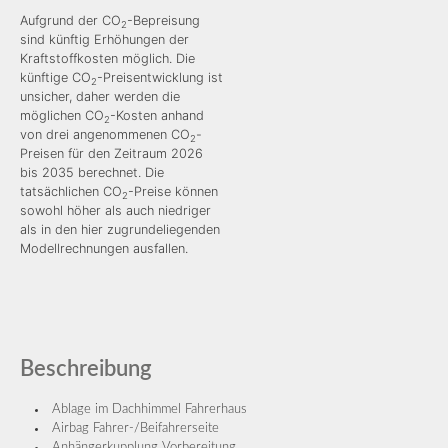
Aufgrund der CO
-Bepreisung
2
sind künftig Erhöhungen der
Kraftstoffkosten möglich. Die
künftige CO
-Preisentwicklung ist
2
unsicher, daher werden die
möglichen CO
-Kosten anhand
2
von drei angenommenen CO
-
2
Preisen für den Zeitraum 2026
bis 2035 berechnet. Die
tatsächlichen CO
-Preise können
2
sowohl höher als auch niedriger
als in den hier zugrundeliegenden
Modellrechnungen ausfallen.
Beschreibung
Ablage im Dachhimmel Fahrerhaus
Airbag Fahrer-/Beifahrerseite
Anhängerkupplung Vorbereitung