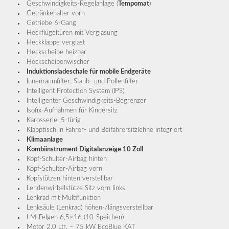
Geschwindigkeits-Regelanlage (
Tempomat
)
Getränkehalter vorn
Getriebe 6-Gang
Heckflügeltüren mit Verglasung
Heckklappe verglast
Heckscheibe heizbar
Heckscheibenwischer
Induktionsladeschale für mobile Endgeräte
Innenraumfilter: Staub- und Pollenfilter
Intelligent Protection System (IPS)
Intelligenter Geschwindigkeits-Begrenzer
Isofix-Aufnahmen für Kindersitz
Karosserie: 5-türig
Klapptisch in Fahrer- und Beifahrersitzlehne integriert
Klimaanlage
Kombiinstrument Digitalanzeige 10 Zoll
Kopf-Schulter-Airbag hinten
Kopf-Schulter-Airbag vorn
Kopfstützen hinten verstellbar
Lendenwirbelstütze Sitz vorn links
Lenkrad mit Multifunktion
Lenksäule (Lenkrad) höhen-/längsverstellbar
LM-Felgen 6,5×16 (10-Speichen)
Motor 2,0 Ltr. – 75 kW EcoBlue KAT