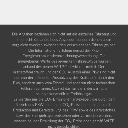
Die Angaben beziehen sich nicht auf ein einzelnes Fahrzeug und
sind nicht Bestandteil des Angebots, sondern dienen allein
Vergleichszwecken zwischen den verschiedenen Fahrzeugtypen.
Die Informationen erfolgen gemäß der Pkw-
Energieverbrauchskennzeichnungsverordnung. Die
angegebenen Werte des jeweiligen Fahrzeugtyps wurden
anhand des neuen WLTP-Testzyklus ermittelt. Der
Kraftstoffverbrauch und der CO
-Ausstoß eines Pkw sind nicht
2
nur von der effizienten Ausnutzung des Kraftstoffs durch den
Pkw, sondern auch vom Fahrstil und anderen nicht technischen
Faktoren abhängig. CO
ist das für die Erderwärmung
2
hauptverantwortliche Treibhausgas.
Es werden nur die CO
-Emissionen angegeben, die durch den
2
Betrieb des PKW entstehen. CO
-Emissionen, die durch die
2
Produktion und Bereitstellung des PKW sowie des Kraftstoffes
bzw. der Energieträger entstehen oder vermieden werden,
werden bei der Ermittlung der CO
-Emissionen gemäß WLTP
2
nicht berücksichtigt.