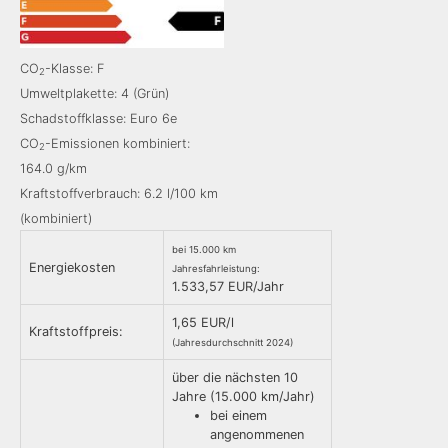
CO
-Klasse: F
2
Umweltplakette: 4 (Grün)
Schadstoffklasse: Euro 6e
CO
-Emissionen kombiniert:
2
164.0 g/km
Kraftstoffverbrauch: 6.2 l/100 km
(kombiniert)
bei 15.000 km
Energiekosten
Jahresfahrleistung:
1.533,57 EUR/Jahr
1,65 EUR/l
Kraftstoffpreis:
(Jahresdurchschnitt 2024)
über die nächsten 10
Jahre (15.000 km/Jahr)
bei einem
angenommenen