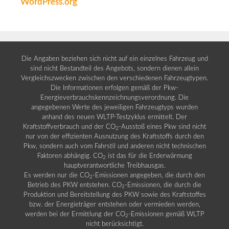
WordPress.org
Die Angaben beziehen sich nicht auf ein einzelnes Fahrzeug und
sind nicht Bestandteil des Angebots, sondern dienen allein
Vergleichszwecken zwischen den verschiedenen Fahrzeugtypen.
Die Informationen erfolgen gemäß der Pkw-
Energieverbrauchskennzeichnungsverordnung. Die
angegebenen Werte des jeweiligen Fahrzeugtyps wurden
anhand des neuen WLTP-Testzyklus ermittelt. Der
Kraftstoffverbrauch und der CO
-Ausstoß eines Pkw sind nicht
2
nur von der effizienten Ausnutzung des Kraftstoffs durch den
Pkw, sondern auch vom Fahrstil und anderen nicht technischen
Faktoren abhängig. CO
ist das für die Erderwärmung
2
hauptverantwortliche Treibhausgas.
Es werden nur die CO
-Emissionen angegeben, die durch den
2
Betrieb des PKW entstehen. CO
-Emissionen, die durch die
2
Produktion und Bereitstellung des PKW sowie des Kraftstoffes
bzw. der Energieträger entstehen oder vermieden werden,
werden bei der Ermittlung der CO
-Emissionen gemäß WLTP
2
nicht berücksichtigt.