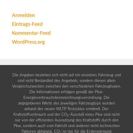
Anmelden
Eintrags-Feed
Kommentar-Feed
WordPress.org
Die Angaben beziehen sich nicht auf ein einzelnes Fahrzeug und
sind nicht Bestandteil des Angebots, sondern dienen allein
Vergleichszwecken zwischen den verschiedenen Fahrzeugtypen.
Die Informationen erfolgen gemäß der Pkw-
Energieverbrauchskennzeichnungsverordnung. Die
angegebenen Werte des jeweiligen Fahrzeugtyps wurden
anhand des neuen WLTP-Testzyklus ermittelt. Der
Kraftstoffverbrauch und der CO
-Ausstoß eines Pkw sind nicht
2
nur von der effizienten Ausnutzung des Kraftstoffs durch den
Pkw, sondern auch vom Fahrstil und anderen nicht technischen
Faktoren abhängig. CO
ist das für die Erderwärmung
2