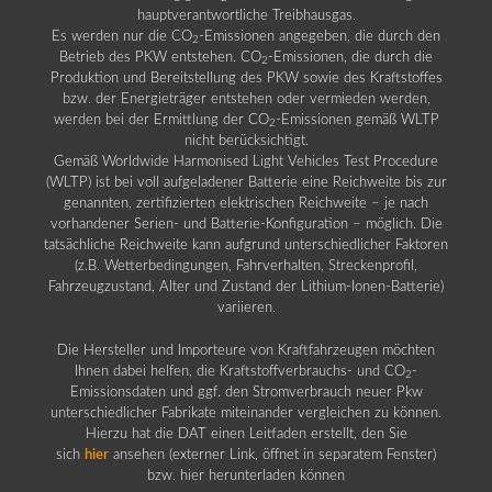
hauptverantwortliche Treibhausgas.
Es werden nur die CO
-Emissionen angegeben, die durch den
2
Betrieb des PKW entstehen. CO
-Emissionen, die durch die
2
Produktion und Bereitstellung des PKW sowie des Kraftstoffes
bzw. der Energieträger entstehen oder vermieden werden,
werden bei der Ermittlung der CO
-Emissionen gemäß WLTP
2
nicht berücksichtigt.
Gemäß Worldwide Harmonised Light Vehicles Test Procedure
(WLTP) ist bei voll aufgeladener Batterie eine Reichweite bis zur
genannten, zertifizierten elektrischen Reichweite – je nach
vorhandener Serien- und Batterie-Konfiguration – möglich. Die
tatsächliche Reichweite kann aufgrund unterschiedlicher Faktoren
(z.B. Wetterbedingungen, Fahrverhalten, Streckenprofil,
Fahrzeugzustand, Alter und Zustand der Lithium-Ionen-Batterie)
variieren.
Die Hersteller und Importeure von Kraftfahrzeugen möchten
Ihnen dabei helfen, die Kraftstoffverbrauchs- und CO
-
2
Emissionsdaten und ggf. den Stromverbrauch neuer Pkw
unterschiedlicher Fabrikate miteinander vergleichen zu können.
Hierzu hat die DAT einen Leitfaden erstellt, den Sie
sich
hier
ansehen (externer Link, öffnet in separatem Fenster)
bzw. hier herunterladen können