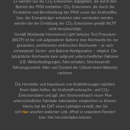
Es werden nur die CO
-Emissionen angegeben, die durch den
2
Betrieb des PKW entstehen. CO
-Emissionen, die durch die
2
Produktion und Bereitstellung des PKW sowie des Kraftstoffes
bzw. der Energieträger entstehen oder vermieden werden,
werden bei der Ermittlung der CO
-Emissionen gemäß WLTP
2
nicht berücksichtigt.
Gemäß Worldwide Harmonised Light Vehicles Test Procedure
(WLTP) ist bei voll aufgeladener Batterie eine Reichweite bis zur
genannten, zertifizierten elektrischen Reichweite – je nach
vorhandener Serien- und Batterie-Konfiguration – möglich. Die
tatsächliche Reichweite kann aufgrund unterschiedlicher Faktoren
(z.B. Wetterbedingungen, Fahrverhalten, Streckenprofil,
Fahrzeugzustand, Alter und Zustand der Lithium-Ionen-Batterie)
variieren.
Die Hersteller und Importeure von Kraftfahrzeugen möchten
Ihnen dabei helfen, die Kraftstoffverbrauchs- und CO
-
2
Emissionsdaten und ggf. den Stromverbrauch neuer Pkw
unterschiedlicher Fabrikate miteinander vergleichen zu können.
Hierzu hat die DAT einen Leitfaden erstellt, den Sie
sich
hier
ansehen (externer Link, öffnet in separatem Fenster)
bzw. hier herunterladen können