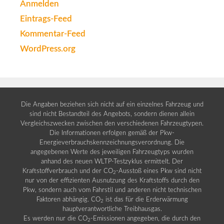
Anmelden
Eintrags-Feed
Kommentar-Feed
WordPress.org
Die Angaben beziehen sich nicht auf ein einzelnes Fahrzeug und
sind nicht Bestandteil des Angebots, sondern dienen allein
Vergleichszwecken zwischen den verschiedenen Fahrzeugtypen.
Die Informationen erfolgen gemäß der Pkw-
Energieverbrauchskennzeichnungsverordnung. Die
angegebenen Werte des jeweiligen Fahrzeugtyps wurden
anhand des neuen WLTP-Testzyklus ermittelt. Der
Kraftstoffverbrauch und der CO
-Ausstoß eines Pkw sind nicht
2
nur von der effizienten Ausnutzung des Kraftstoffs durch den
Pkw, sondern auch vom Fahrstil und anderen nicht technischen
Faktoren abhängig. CO
ist das für die Erderwärmung
2
hauptverantwortliche Treibhausgas.
Es werden nur die CO
-Emissionen angegeben, die durch den
2