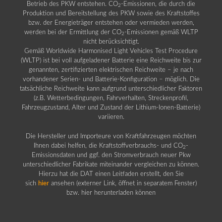
Betrieb des PKW entstehen. CO
-Emissionen, die durch die
2
Produktion und Bereitstellung des PKW sowie des Kraftstoffes
bzw. der Energieträger entstehen oder vermieden werden,
werden bei der Ermittlung der CO
-Emissionen gemäß WLTP
2
nicht berücksichtigt.
Gemäß Worldwide Harmonised Light Vehicles Test Procedure
(WLTP) ist bei voll aufgeladener Batterie eine Reichweite bis zur
genannten, zertifizierten elektrischen Reichweite – je nach
vorhandener Serien- und Batterie-Konfiguration – möglich. Die
tatsächliche Reichweite kann aufgrund unterschiedlicher Faktoren
(z.B. Wetterbedingungen, Fahrverhalten, Streckenprofil,
Fahrzeugzustand, Alter und Zustand der Lithium-Ionen-Batterie)
variieren.
Die Hersteller und Importeure von Kraftfahrzeugen möchten
Ihnen dabei helfen, die Kraftstoffverbrauchs- und CO
-
2
Emissionsdaten und ggf. den Stromverbrauch neuer Pkw
unterschiedlicher Fabrikate miteinander vergleichen zu können.
Hierzu hat die DAT einen Leitfaden erstellt, den Sie
sich
hier
ansehen (externer Link, öffnet in separatem Fenster)
bzw. hier herunterladen können