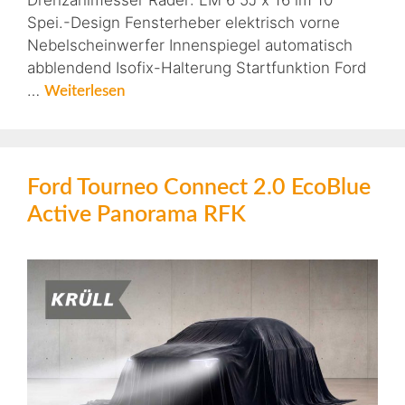
Drehzahlmesser Räder: LM 6 5J x 16 im 10
Spei.-Design Fensterheber elektrisch vorne
Nebelscheinwerfer Innenspiegel automatisch
abblendend Isofix-Halterung Startfunktion Ford
…
Weiterlesen
Ford Tourneo Connect 2.0 EcoBlue
Active Panorama RFK