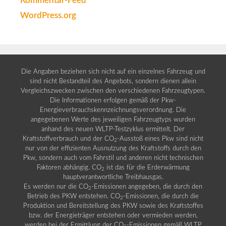
Kommentar-Feed
WordPress.org
Die Angaben beziehen sich nicht auf ein einzelnes Fahrzeug und
sind nicht Bestandteil des Angebots, sondern dienen allein
Vergleichszwecken zwischen den verschiedenen Fahrzeugtypen.
Die Informationen erfolgen gemäß der Pkw-
Energieverbrauchskennzeichnungsverordnung. Die
angegebenen Werte des jeweiligen Fahrzeugtyps wurden
anhand des neuen WLTP-Testzyklus ermittelt. Der
Kraftstoffverbrauch und der CO
-Ausstoß eines Pkw sind nicht
2
nur von der effizienten Ausnutzung des Kraftstoffs durch den
Pkw, sondern auch vom Fahrstil und anderen nicht technischen
Faktoren abhängig. CO
ist das für die Erderwärmung
2
hauptverantwortliche Treibhausgas.
Es werden nur die CO
-Emissionen angegeben, die durch den
2
Betrieb des PKW entstehen. CO
-Emissionen, die durch die
2
Produktion und Bereitstellung des PKW sowie des Kraftstoffes
bzw. der Energieträger entstehen oder vermieden werden,
werden bei der Ermittlung der CO
-Emissionen gemäß WLTP