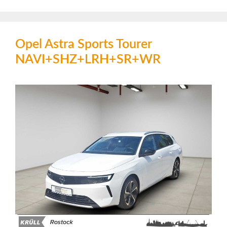
Opel Astra Sports Tourer
NAVI+SHZ+LRH+SR+WR