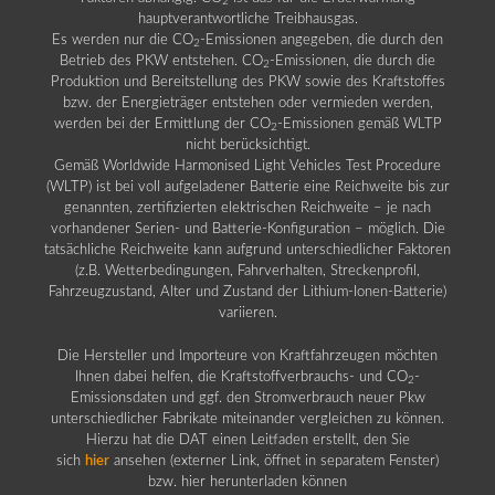
2
hauptverantwortliche Treibhausgas.
Es werden nur die CO
-Emissionen angegeben, die durch den
2
Betrieb des PKW entstehen. CO
-Emissionen, die durch die
2
Produktion und Bereitstellung des PKW sowie des Kraftstoffes
bzw. der Energieträger entstehen oder vermieden werden,
werden bei der Ermittlung der CO
-Emissionen gemäß WLTP
2
nicht berücksichtigt.
Gemäß Worldwide Harmonised Light Vehicles Test Procedure
(WLTP) ist bei voll aufgeladener Batterie eine Reichweite bis zur
genannten, zertifizierten elektrischen Reichweite – je nach
vorhandener Serien- und Batterie-Konfiguration – möglich. Die
tatsächliche Reichweite kann aufgrund unterschiedlicher Faktoren
(z.B. Wetterbedingungen, Fahrverhalten, Streckenprofil,
Fahrzeugzustand, Alter und Zustand der Lithium-Ionen-Batterie)
variieren.
Die Hersteller und Importeure von Kraftfahrzeugen möchten
Ihnen dabei helfen, die Kraftstoffverbrauchs- und CO
-
2
Emissionsdaten und ggf. den Stromverbrauch neuer Pkw
unterschiedlicher Fabrikate miteinander vergleichen zu können.
Hierzu hat die DAT einen Leitfaden erstellt, den Sie
sich
hier
ansehen (externer Link, öffnet in separatem Fenster)
bzw. hier herunterladen können