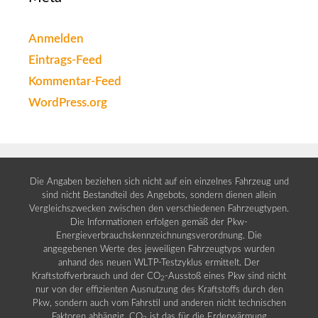
Anmelden
Eintrags-Feed
Kommentar-Feed
WordPress.org
Die Angaben beziehen sich nicht auf ein einzelnes Fahrzeug und
sind nicht Bestandteil des Angebots, sondern dienen allein
Vergleichszwecken zwischen den verschiedenen Fahrzeugtypen.
Die Informationen erfolgen gemäß der Pkw-
Energieverbrauchskennzeichnungsverordnung. Die
angegebenen Werte des jeweiligen Fahrzeugtyps wurden
anhand des neuen WLTP-Testzyklus ermittelt. Der
Kraftstoffverbrauch und der CO
-Ausstoß eines Pkw sind nicht
2
nur von der effizienten Ausnutzung des Kraftstoffs durch den
Pkw, sondern auch vom Fahrstil und anderen nicht technischen
Faktoren abhängig. CO
ist das für die Erderwärmung