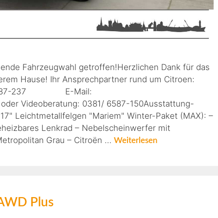
gende Fahrzeugwahl getroffen!Herzlichen Dank für das
erem Hause! Ihr Ansprechpartner rund um Citroen:
1 6587-237 E-Mail:
 oder Videoberatung: 0381/ 6587-150Ausstattung-
*17" Leichtmetallfelgen "Mariem" Winter-Paket (MAX): –
heizbares Lenkrad – Nebelscheinwerfer mit
etropolitan Grau – Citroën …
Weiterlesen
 AWD Plus