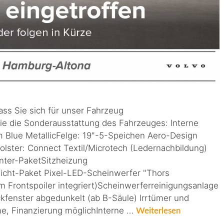
ass Sie sich für unser Fahrzeug
ie die Sonderausstattung des Fahrzeuges: Interne
 Blue MetallicFelge: 19"-5-Speichen Aero-Design
lster: Connect Textil/Microtech (Ledernachbildung)
inter-PaketSitzheizung
ht-Paket Pixel-LED-Scheinwerfer "Thors
Frontspoiler integriert)Scheinwerferreinigungsanlage
fenster abgedunkelt (ab B-Säule) Irrtümer und
me, Finanzierung möglichInterne …
Weiterlesen