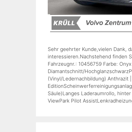
Sehr geehrter Kunde,vielen Dank, d
interessieren.Nachstehend finden S
Fahrzeugnr.: 10456759 Farbe: Onyx 
Diamantschnitt/HochglanzschwarzPol
(Vinyl/Ledernachbildung) Anthrazit 
EditionScheinwerferreinigungsanla
Säule)Langes Laderaumrollo, hinter
ViewPark Pilot AssistLenkradheizu