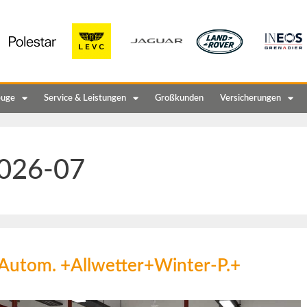
euge
Service & Leistungen
Großkunden
Versicherungen
026-07
Autom. +Allwetter+Winter-P.+