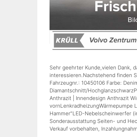
Sehr geehrter Kunde,vielen Dank, d
interessieren.Nachstehend finden S
Fahrzeugnr.: 10450106 Farbe: Denim
Diamantschnitt/HochglanzschwarzPo
Anthrazit | Innendesign Anthrazit W
vornLenkradheizungWärmepumpe Lic
Hammer"LED-Nebelscheinwerfer (im 
Sonderausstattung Seiten- und Heck
Verkauf vorbehalten, Inzahlungnah