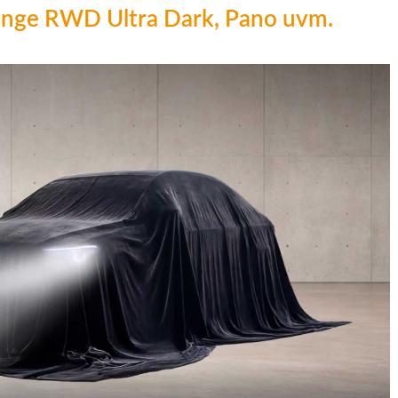
nge RWD Ultra Dark, Pano uvm.