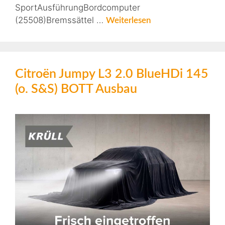
SportAusführungBordcomputer
(25508)Bremssättel …
Weiterlesen
Citroën Jumpy L3 2.0 BlueHDi 145
(o. S&S) BOTT Ausbau