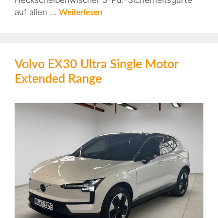
Heckscheibenwischer 3-Pu.-Sicherheitsgurte
auf allen …
Weiterlesen
Volvo EX30 Ultra Single Motor
Extended Range