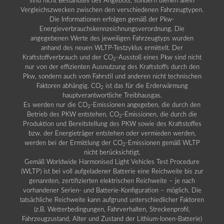
sind nicht Bestandteil des Angebots, sondern dienen allein
Vergleichszwecken zwischen den verschiedenen Fahrzeugtypen.
Die Informationen erfolgen gemäß der Pkw-
Energieverbrauchskennzeichnungsverordnung. Die
angegebenen Werte des jeweiligen Fahrzeugtyps wurden
anhand des neuen WLTP-Testzyklus ermittelt. Der
Kraftstoffverbrauch und der CO
-Ausstoß eines Pkw sind nicht
2
nur von der effizienten Ausnutzung des Kraftstoffs durch den
Pkw, sondern auch vom Fahrstil und anderen nicht technischen
Faktoren abhängig. CO
ist das für die Erderwärmung
2
hauptverantwortliche Treibhausgas.
Es werden nur die CO
-Emissionen angegeben, die durch den
2
Betrieb des PKW entstehen. CO
-Emissionen, die durch die
2
Produktion und Bereitstellung des PKW sowie des Kraftstoffes
bzw. der Energieträger entstehen oder vermieden werden,
werden bei der Ermittlung der CO
-Emissionen gemäß WLTP
2
nicht berücksichtigt.
Gemäß Worldwide Harmonised Light Vehicles Test Procedure
(WLTP) ist bei voll aufgeladener Batterie eine Reichweite bis zur
genannten, zertifizierten elektrischen Reichweite – je nach
vorhandener Serien- und Batterie-Konfiguration – möglich. Die
tatsächliche Reichweite kann aufgrund unterschiedlicher Faktoren
(z.B. Wetterbedingungen, Fahrverhalten, Streckenprofil,
Fahrzeugzustand, Alter und Zustand der Lithium-Ionen-Batterie)