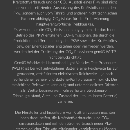
Kraftstoffverbrauch und der CO
-Ausstoß eines Pkw sind nicht
2
nur von der effizienten Ausnutzung des Kraftstoffs durch den
Pkw, sondern auch vom Fahrstil und anderen nicht technischen
Faktoren abhängig. CO
ist das für die Erderwärmung
2
hauptverantwortliche Treibhausgas.
Es werden nur die CO
-Emissionen angegeben, die durch den
2
Betrieb des PKW entstehen. CO
-Emissionen, die durch die
2
Produktion und Bereitstellung des PKW sowie des Kraftstoffes
bzw. der Energieträger entstehen oder vermieden werden,
werden bei der Ermittlung der CO
-Emissionen gemäß WLTP
2
nicht berücksichtigt.
Gemäß Worldwide Harmonised Light Vehicles Test Procedure
(WLTP) ist bei voll aufgeladener Batterie eine Reichweite bis zur
genannten, zertifizierten elektrischen Reichweite – je nach
vorhandener Serien- und Batterie-Konfiguration – möglich. Die
tatsächliche Reichweite kann aufgrund unterschiedlicher Faktoren
(z.B. Wetterbedingungen, Fahrverhalten, Streckenprofil,
Fahrzeugzustand, Alter und Zustand der Lithium-Ionen-Batterie)
variieren.
Die Hersteller und Importeure von Kraftfahrzeugen möchten
Ihnen dabei helfen, die Kraftstoffverbrauchs- und CO
-
2
Emissionsdaten und ggf. den Stromverbrauch neuer Pkw
unterschiedlicher Fabrikate miteinander vergleichen zu können.