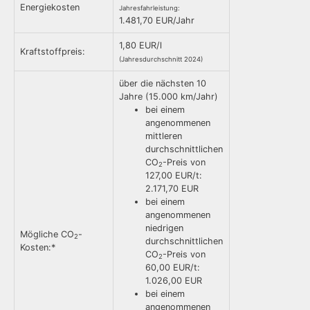
Energiekosten
Jahresfahrleistung:
1.481,70 EUR/Jahr
1,80 EUR/l
Kraftstoffpreis:
(Jahresdurchschnitt 2024)
über die nächsten 10
Jahre (15.000 km/Jahr)
bei einem
angenommenen
mittleren
durchschnittlichen
CO
-Preis von
2
127,00 EUR/t:
2.171,70 EUR
bei einem
angenommenen
niedrigen
Mögliche CO
-
2
durchschnittlichen
Kosten:*
CO
-Preis von
2
60,00 EUR/t:
1.026,00 EUR
bei einem
angenommenen