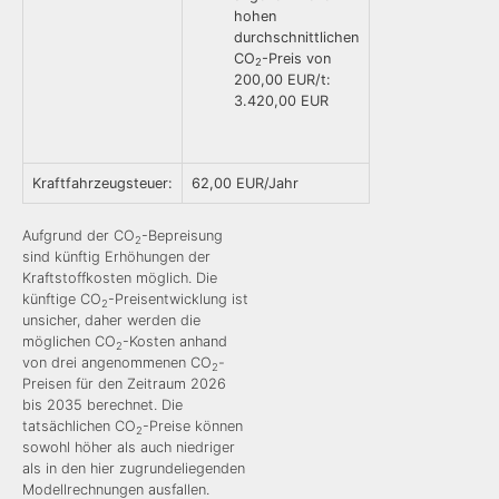
hohen
durchschnittlichen
CO
-Preis von
2
200,00 EUR/t:
3.420,00 EUR
Kraftfahrzeugsteuer:
62,00 EUR/Jahr
Aufgrund der CO
-Bepreisung
2
sind künftig Erhöhungen der
Kraftstoffkosten möglich. Die
künftige CO
-Preisentwicklung ist
2
unsicher, daher werden die
möglichen CO
-Kosten anhand
2
von drei angenommenen CO
-
2
Preisen für den Zeitraum 2026
bis 2035 berechnet. Die
tatsächlichen CO
-Preise können
2
sowohl höher als auch niedriger
als in den hier zugrundeliegenden
Modellrechnungen ausfallen.