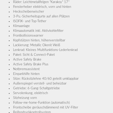
Räder: Leichtmetallfelgen "Karakoy" 17''
Fensterheber elektrisch, vorn und hinten
Heckscheibenwischer
3-Pu.-Sicherheitsgurte auf allen Plätzen
ISOFIX- und Top-Tether
Klimaanlage
Klimaautomatik inkl. Aktivkohlefilter
Frontkollisionswarner
Kopfstützen hinten, höhenverstellbar
Lackierung: Metallic Okenit Weiß
Lenkrad: Kleines Multifunktions-Lederlenkrad
Paket: Sicht & Connect-Paket
Active Safety Brake
Active Safety Brake Plus
Notbremsassistent
Einparkhilfe hinten
Sitze: Rücksitzlehne 40/60 geteilt umklappbar
Außenspiegel verstell- und beheizbar
Getriebe: 6-Gang-Schaltgetriebe
Servolenkung, elektrisch
Sitzheizung vorn
Follow-me-home-Funktion (automatisch)
Frontscheibe geräuschdämmend mit UV-Filter
Reifendruckkontrollsystem