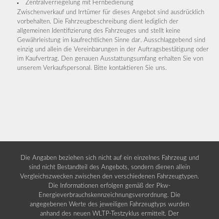
Zentralverriegelung mit Fernbedienung
Zwischenverkauf und Irrtümer für dieses Angebot sind ausdrücklich
vorbehalten. Die Fahrzeugbeschreibung dient lediglich der
allgemeinen Identifizierung des Fahrzeuges und stellt keine
Gewährleistung im kaufrechtlichen Sinne dar. Ausschlaggebend sind
einzig und allein die Vereinbarungen in der Auftragsbestätigung oder
im Kaufvertrag. Den genauen Ausstattungsumfang erhalten Sie von
unserem Verkaufspersonal. Bitte kontaktieren Sie uns.
Die Angaben beziehen sich nicht auf ein einzelnes Fahrzeug und
sind nicht Bestandteil des Angebots, sondern dienen allein
Vergleichszwecken zwischen den verschiedenen Fahrzeugtypen.
Die Informationen erfolgen gemäß der Pkw-
Energieverbrauchskennzeichnungsverordnung. Die
angegebenen Werte des jeweiligen Fahrzeugtyps wurden
anhand des neuen WLTP-Testzyklus ermittelt. Der