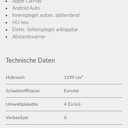
Apple CarPlay
Android Auto
Innenspiegel autom. abblendend
HU neu
Elektr. Seitenspiegel anklappbar
Abstandswarner
Technische Daten
Hubraum
1199 cm³
Schadstoffklasse
Euro6d
Umweltplakette
4 (Grün)
Vorbesitzer
0