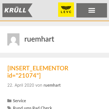
ruemhart
[INSERT_ELEMENTOR
id="21074"]
22. April 2020
von
ruemhart
Service
Rund ums Rad Check