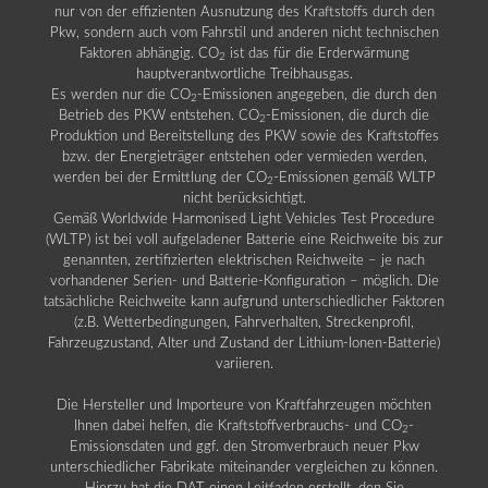
nur von der effizienten Ausnutzung des Kraftstoffs durch den
Pkw, sondern auch vom Fahrstil und anderen nicht technischen
Faktoren abhängig. CO
ist das für die Erderwärmung
2
hauptverantwortliche Treibhausgas.
Es werden nur die CO
-Emissionen angegeben, die durch den
2
Betrieb des PKW entstehen. CO
-Emissionen, die durch die
2
Produktion und Bereitstellung des PKW sowie des Kraftstoffes
bzw. der Energieträger entstehen oder vermieden werden,
werden bei der Ermittlung der CO
-Emissionen gemäß WLTP
2
nicht berücksichtigt.
Gemäß Worldwide Harmonised Light Vehicles Test Procedure
(WLTP) ist bei voll aufgeladener Batterie eine Reichweite bis zur
genannten, zertifizierten elektrischen Reichweite – je nach
vorhandener Serien- und Batterie-Konfiguration – möglich. Die
tatsächliche Reichweite kann aufgrund unterschiedlicher Faktoren
(z.B. Wetterbedingungen, Fahrverhalten, Streckenprofil,
Fahrzeugzustand, Alter und Zustand der Lithium-Ionen-Batterie)
variieren.
Die Hersteller und Importeure von Kraftfahrzeugen möchten
Ihnen dabei helfen, die Kraftstoffverbrauchs- und CO
-
2
Emissionsdaten und ggf. den Stromverbrauch neuer Pkw
unterschiedlicher Fabrikate miteinander vergleichen zu können.