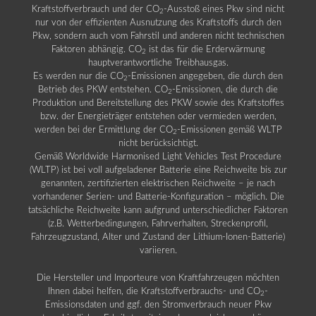
Kraftstoffverbrauch und der CO
-Ausstoß eines Pkw sind nicht
2
nur von der effizienten Ausnutzung des Kraftstoffs durch den
Pkw, sondern auch vom Fahrstil und anderen nicht technischen
Faktoren abhängig. CO
ist das für die Erderwärmung
2
hauptverantwortliche Treibhausgas.
Es werden nur die CO
-Emissionen angegeben, die durch den
2
Betrieb des PKW entstehen. CO
-Emissionen, die durch die
2
Produktion und Bereitstellung des PKW sowie des Kraftstoffes
bzw. der Energieträger entstehen oder vermieden werden,
werden bei der Ermittlung der CO
-Emissionen gemäß WLTP
2
nicht berücksichtigt.
Gemäß Worldwide Harmonised Light Vehicles Test Procedure
(WLTP) ist bei voll aufgeladener Batterie eine Reichweite bis zur
genannten, zertifizierten elektrischen Reichweite – je nach
vorhandener Serien- und Batterie-Konfiguration – möglich. Die
tatsächliche Reichweite kann aufgrund unterschiedlicher Faktoren
(z.B. Wetterbedingungen, Fahrverhalten, Streckenprofil,
Fahrzeugzustand, Alter und Zustand der Lithium-Ionen-Batterie)
variieren.
Die Hersteller und Importeure von Kraftfahrzeugen möchten
Ihnen dabei helfen, die Kraftstoffverbrauchs- und CO
-
2
Emissionsdaten und ggf. den Stromverbrauch neuer Pkw