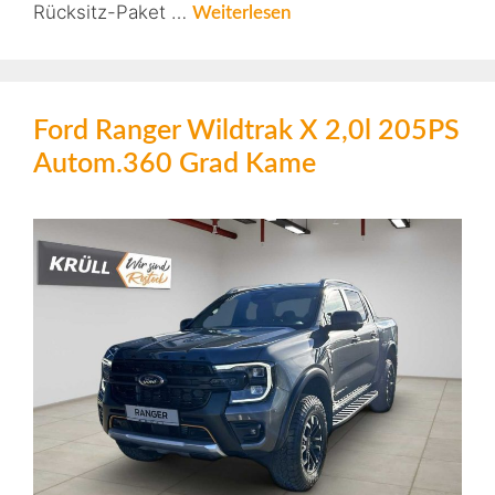
Rücksitz-Paket …
Weiterlesen
Ford Ranger Wildtrak X 2,0l 205PS
Autom.360 Grad Kame