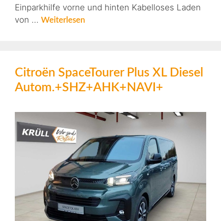
Einparkhilfe vorne und hinten Kabelloses Laden
von …
Weiterlesen
Citroën SpaceTourer Plus XL Diesel
Autom.+SHZ+AHK+NAVI+