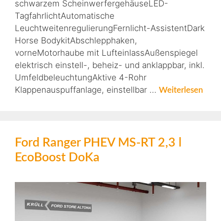
schwarzem ScheinwerfergehäuseLED-
TagfahrlichtAutomatische
LeuchtweitenregulierungFernlicht-AssistentDark
Horse BodykitAbschlepphaken,
vorneMotorhaube mit LufteinlassAußenspiegel
elektrisch einstell-, beheiz- und anklappbar, inkl.
UmfeldbeleuchtungAktive 4-Rohr
Klappenauspuffanlage, einstellbar …
Weiterlesen
Ford Ranger PHEV MS-RT 2,3 l
EcoBoost DoKa