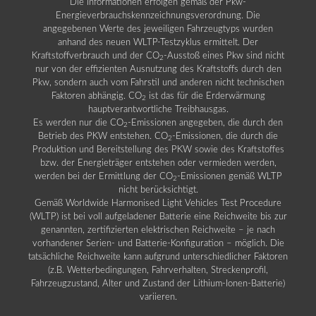
Die Informationen erfolgen gemäß der Pkw-
Energieverbrauchskennzeichnungsverordnung. Die
angegebenen Werte des jeweiligen Fahrzeugtyps wurden
anhand des neuen WLTP-Testzyklus ermittelt. Der
Kraftstoffverbrauch und der CO
-Ausstoß eines Pkw sind nicht
2
nur von der effizienten Ausnutzung des Kraftstoffs durch den
Pkw, sondern auch vom Fahrstil und anderen nicht technischen
Faktoren abhängig. CO
ist das für die Erderwärmung
2
hauptverantwortliche Treibhausgas.
Es werden nur die CO
-Emissionen angegeben, die durch den
2
Betrieb des PKW entstehen. CO
-Emissionen, die durch die
2
Produktion und Bereitstellung des PKW sowie des Kraftstoffes
bzw. der Energieträger entstehen oder vermieden werden,
werden bei der Ermittlung der CO
-Emissionen gemäß WLTP
2
nicht berücksichtigt.
Gemäß Worldwide Harmonised Light Vehicles Test Procedure
(WLTP) ist bei voll aufgeladener Batterie eine Reichweite bis zur
genannten, zertifizierten elektrischen Reichweite – je nach
vorhandener Serien- und Batterie-Konfiguration – möglich. Die
tatsächliche Reichweite kann aufgrund unterschiedlicher Faktoren
(z.B. Wetterbedingungen, Fahrverhalten, Streckenprofil,
Fahrzeugzustand, Alter und Zustand der Lithium-Ionen-Batterie)
variieren.