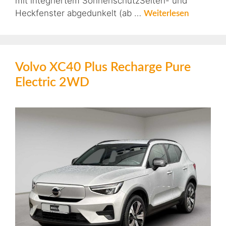
mit integriertem SonnenschutzSeiten- und
Heckfenster abgedunkelt (ab …
Weiterlesen
Volvo XC40 Plus Recharge Pure
Electric 2WD