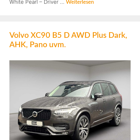
White Pearl – Driver …
Weiterlesen
Volvo XC90 B5 D AWD Plus Dark,
AHK, Pano uvm.