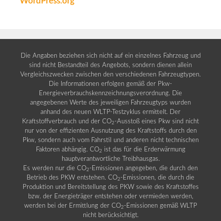
WordPress.org
Die Angaben beziehen sich nicht auf ein einzelnes Fahrzeug und
sind nicht Bestandteil des Angebots, sondern dienen allein
Vergleichszwecken zwischen den verschiedenen Fahrzeugtypen.
Die Informationen erfolgen gemäß der Pkw-
Energieverbrauchskennzeichnungsverordnung. Die
angegebenen Werte des jeweiligen Fahrzeugtyps wurden
anhand des neuen WLTP-Testzyklus ermittelt. Der
Kraftstoffverbrauch und der CO
-Ausstoß eines Pkw sind nicht
2
nur von der effizienten Ausnutzung des Kraftstoffs durch den
Pkw, sondern auch vom Fahrstil und anderen nicht technischen
Faktoren abhängig. CO
ist das für die Erderwärmung
2
hauptverantwortliche Treibhausgas.
Es werden nur die CO
-Emissionen angegeben, die durch den
2
Betrieb des PKW entstehen. CO
-Emissionen, die durch die
2
Produktion und Bereitstellung des PKW sowie des Kraftstoffes
bzw. der Energieträger entstehen oder vermieden werden,
werden bei der Ermittlung der CO
-Emissionen gemäß WLTP
2
nicht berücksichtigt.