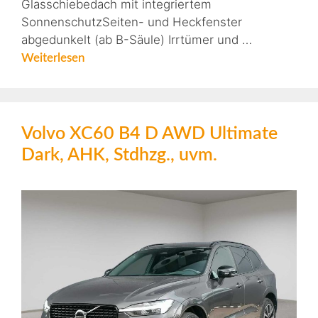
Glasschiebedach mit integriertem
SonnenschutzSeiten- und Heckfenster
abgedunkelt (ab B-Säule) Irrtümer und …
Weiterlesen
Volvo XC60 B4 D AWD Ultimate
Dark, AHK, Stdhzg., uvm.