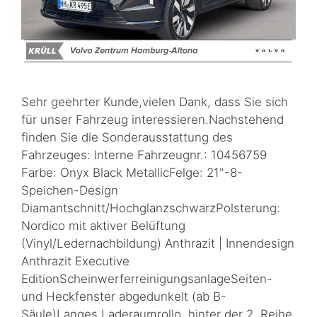
Sehr geehrter Kunde,vielen Dank, dass Sie sich
für unser Fahrzeug interessieren.Nachstehend
finden Sie die Sonderausstattung des
Fahrzeuges: Interne Fahrzeugnr.: 10456759
Farbe: Onyx Black MetallicFelge: 21"-8-
Speichen-Design
Diamantschnitt/HochglanzschwarzPolsterung:
Nordico mit aktiver Belüftung
(Vinyl/Ledernachbildung) Anthrazit | Innendesign
Anthrazit Executive
EditionScheinwerferreinigungsanlageSeiten-
und Heckfenster abgedunkelt (ab B-
Säule)Langes Laderaumrollo, hinter der 2. Reihe