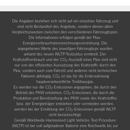
Die Angaben beziehen sich nicht auf ein einzelnes Fahrzeug und
sind nicht Bestandteil des Angebots, sondern dienen allein
Vergleichszwecken zwischen den verschiedenen Fahrzeugtypen.
Die Informationen erfolgen gemäß der Pkw-
Energieverbrauchskennzeichnungsverordnung. Die
angegebenen Werte des jeweiligen Fahrzeugtyps wurden
anhand des neuen WLTP-Testzyklus ermittelt. Der
Kraftstoffverbrauch und der CO
-Ausstoß eines Pkw sind nicht
2
nur von der effizienten Ausnutzung des Kraftstoffs durch den
Pkw, sondern auch vom Fahrstil und anderen nicht technischen
Faktoren abhängig. CO
ist das für die Erderwärmung
2
hauptverantwortliche Treibhausgas.
Es werden nur die CO
-Emissionen angegeben, die durch den
2
Betrieb des PKW entstehen. CO
-Emissionen, die durch die
2
Produktion und Bereitstellung des PKW sowie des Kraftstoffes
bzw. der Energieträger entstehen oder vermieden werden,
werden bei der Ermittlung der CO
-Emissionen gemäß WLTP
2
nicht berücksichtigt.
Gemäß Worldwide Harmonised Light Vehicles Test Procedure
(WLTP) ist bei voll aufgeladener Batterie eine Reichweite bis zur