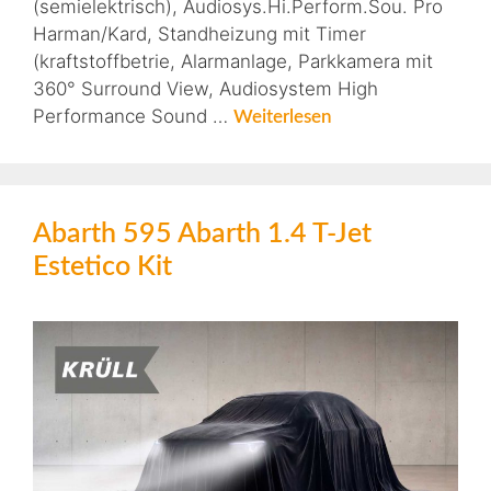
(semielektrisch), Audiosys.Hi.Perform.Sou. Pro
Harman/Kard, Standheizung mit Timer
(kraftstoffbetrie, Alarmanlage, Parkkamera mit
360° Surround View, Audiosystem High
Performance Sound …
Weiterlesen
Abarth 595 Abarth 1.4 T-Jet
Estetico Kit