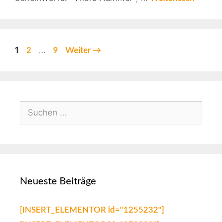
1
…
2
9
Weiter
→
Neueste Beiträge
[INSERT_ELEMENTOR id="1255232"]