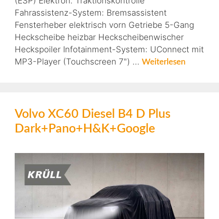
(ESP) Elektron. Traktionskontrolle
Fahrassistenz-System: Bremsassistent
Fensterheber elektrisch vorn Getriebe 5-Gang
Heckscheibe heizbar Heckscheibenwischer
Heckspoiler Infotainment-System: UConnect mit
MP3-Player (Touchscreen 7") …
Weiterlesen
Volvo XC60 Diesel B4 D Plus
Dark+Pano+H&K+Google