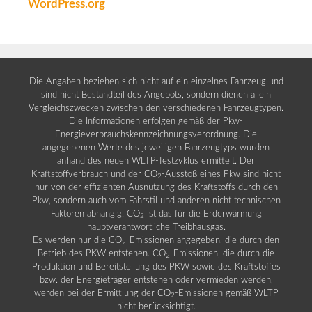
WordPress.org
Die Angaben beziehen sich nicht auf ein einzelnes Fahrzeug und
sind nicht Bestandteil des Angebots, sondern dienen allein
Vergleichszwecken zwischen den verschiedenen Fahrzeugtypen.
Die Informationen erfolgen gemäß der Pkw-
Energieverbrauchskennzeichnungsverordnung. Die
angegebenen Werte des jeweiligen Fahrzeugtyps wurden
anhand des neuen WLTP-Testzyklus ermittelt. Der
Kraftstoffverbrauch und der CO
-Ausstoß eines Pkw sind nicht
2
nur von der effizienten Ausnutzung des Kraftstoffs durch den
Pkw, sondern auch vom Fahrstil und anderen nicht technischen
Faktoren abhängig. CO
ist das für die Erderwärmung
2
hauptverantwortliche Treibhausgas.
Es werden nur die CO
-Emissionen angegeben, die durch den
2
Betrieb des PKW entstehen. CO
-Emissionen, die durch die
2
Produktion und Bereitstellung des PKW sowie des Kraftstoffes
bzw. der Energieträger entstehen oder vermieden werden,
werden bei der Ermittlung der CO
-Emissionen gemäß WLTP
2
nicht berücksichtigt.