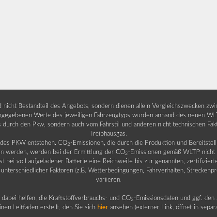
nd nicht Bestandteil des Angebots, sondern dienen allein Vergleichszwecken zw
egebenen Werte des jeweiligen Fahrzeugtyps wurden anhand des neuen WLTP-
fs durch den Pkw, sondern auch vom Fahrstil und anderen nicht technischen Fa
Treibhausgas.
b des PKW entstehen. CO
-Emissionen, die durch die Produktion und Bereitste
2
n werden, werden bei der Ermittlung der CO
-Emissionen gemäß WLTP nicht b
2
ei voll aufgeladener Batterie eine Reichweite bis zur genannten, zertifiziert
 unterschiedlicher Faktoren (z.B. Wetterbedingungen, Fahrverhalten, Streckenpro
variieren.
dabei helfen, die Kraftstoffverbrauchs- und CO
-Emissionsdaten und ggf. den 
2
nen Leitfaden erstellt, den Sie sich
hier
ansehen (externer Link, öffnet in sepa