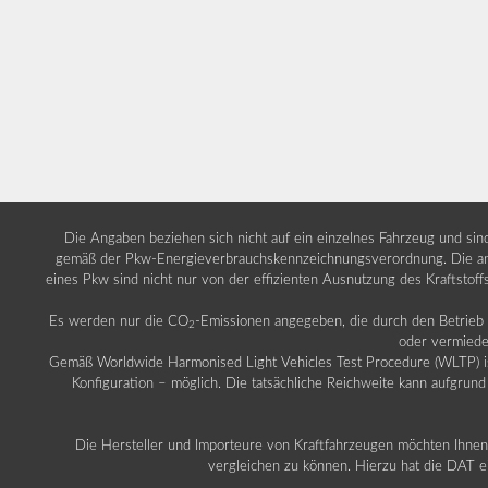
Die Angaben beziehen sich nicht auf ein einzelnes Fahrzeug und si
gemäß der Pkw-Energieverbrauchskennzeichnungsverordnung. Die ang
eines Pkw sind nicht nur von der effizienten Ausnutzung des Kraftstof
Es werden nur die CO
-Emissionen angegeben, die durch den Betrie
2
oder vermiede
Gemäß Worldwide Harmonised Light Vehicles Test Procedure (WLTP) ist b
Konfiguration – möglich. Die tatsächliche Reichweite kann aufgrund
Die Hersteller und Importeure von Kraftfahrzeugen möchten Ihnen 
vergleichen zu können. Hierzu hat die DAT ei