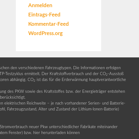
Anmelden
Eintrags-Feed
Kommentar-Feed
WordPress.org
ischen den verschiedenen Fahrzeugtypen. Die Informationen erfolgen
Testzyklus ermittelt. Der Kraftstoffverbrauch und der CO
-Ausstoß
2
ktoren abhängig. CO
ist das für die Erderwärmung hauptverantwortliche
2
llung des PKW sowie des Kraftstoffes bzw. der Energieträger entstehen
erücksichtigt.
en elektrischen Reichweite – je nach vorhandener Serien- und Batterie-
fil, Fahrzeugzustand, Alter und Zustand der Lithium-Ionen-Batterie)
Stromverbrauch neuer Pkw unterschiedlicher Fabrikate miteinander
ratem Fenster) bzw. hier herunterladen können