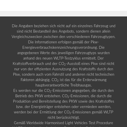
Die Angaben beziehen sich nicht auf ein einzelnes Fahrzeug und
sind nicht Bestandteil des Angebots, sondern dienen allein
Vergleichszwecken zwischen den verschiedenen Fahrzeugtypen.
Die Informationen erfolgen gemäß der Pkw-
Energieverbrauchskennzeichnungsverordnung. Die
angegebenen Werte des jeweiligen Fahrzeugtyps wurden
anhand des neuen WLTP-Testzyklus ermittelt. Der
Kraftstoffverbrauch und der CO
-Ausstoß eines Pkw sind nicht
2
nur von der effizienten Ausnutzung des Kraftstoffs durch den
Pkw, sondern auch vom Fahrstil und anderen nicht technischen
Faktoren abhängig. CO
ist das für die Erderwärmung
2
hauptverantwortliche Treibhausgas.
Es werden nur die CO
-Emissionen angegeben, die durch den
2
Betrieb des PKW entstehen. CO
-Emissionen, die durch die
2
Produktion und Bereitstellung des PKW sowie des Kraftstoffes
bzw. der Energieträger entstehen oder vermieden werden,
werden bei der Ermittlung der CO
-Emissionen gemäß WLTP
2
nicht berücksichtigt.
Gemäß Worldwide Harmonised Light Vehicles Test Procedure