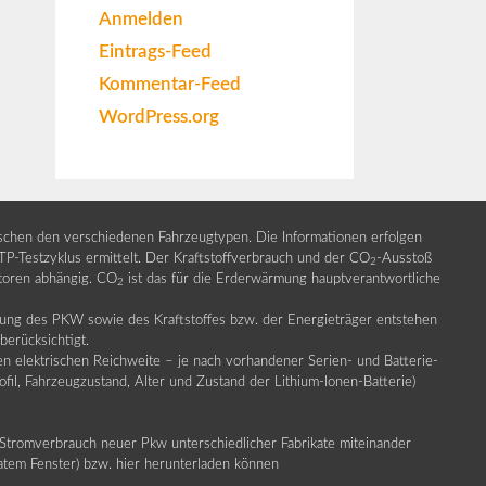
Anmelden
Eintrags-Feed
Kommentar-Feed
WordPress.org
ischen den verschiedenen Fahrzeugtypen. Die Informationen erfolgen
Testzyklus ermittelt. Der Kraftstoffverbrauch und der CO
-Ausstoß
2
ktoren abhängig. CO
ist das für die Erderwärmung hauptverantwortliche
2
llung des PKW sowie des Kraftstoffes bzw. der Energieträger entstehen
erücksichtigt.
en elektrischen Reichweite – je nach vorhandener Serien- und Batterie-
fil, Fahrzeugzustand, Alter und Zustand der Lithium-Ionen-Batterie)
Stromverbrauch neuer Pkw unterschiedlicher Fabrikate miteinander
ratem Fenster) bzw. hier herunterladen können