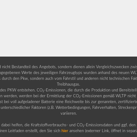
nd nicht Bestandteil des Angebots, sondern dienen allein Vergleichszwecken zw
egebenen Werte des jeweiligen Fahrzeugtyps wurden anhand des neuen WLTP-
fs durch den Pkw, sondern auch vom Fahrstil und anderen nicht technischen Fa
Treibhausgas.
b des PKW entstehen. CO
-Emissionen, die durch die Produktion und Bereitste
2
n werden, werden bei der Ermittlung der CO
-Emissionen gemäß WLTP nicht b
2
ei voll aufgeladener Batterie eine Reichweite bis zur genannten, zertifiziert
 unterschiedlicher Faktoren (z.B. Wetterbedingungen, Fahrverhalten, Streckenpro
variieren.
dabei helfen, die Kraftstoffverbrauchs- und CO
-Emissionsdaten und ggf. den 
2
nen Leitfaden erstellt, den Sie sich
hier
ansehen (externer Link, öffnet in sepa