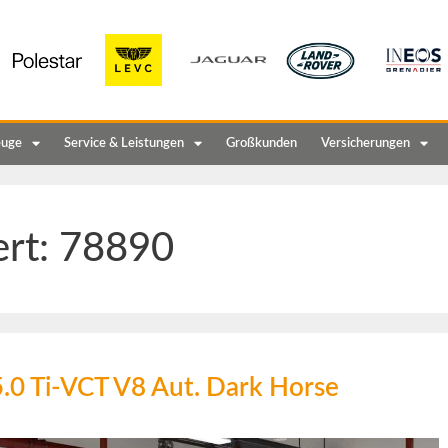
euge
Service & Leistungen
Großkunden
Versicherungen
ert:
78890
.0 Ti-VCT V8 Aut. Dark Horse