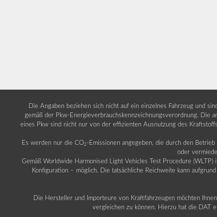
Die Angaben beziehen sich nicht auf ein einzelnes Fahrzeug und si
gemäß der Pkw-Energieverbrauchskennzeichnungsverordnung. Die ang
eines Pkw sind nicht nur von der effizienten Ausnutzung des Kraftstof
Es werden nur die CO
-Emissionen angegeben, die durch den Betrie
2
oder vermiede
Gemäß Worldwide Harmonised Light Vehicles Test Procedure (WLTP) ist b
Konfiguration – möglich. Die tatsächliche Reichweite kann aufgrund
Die Hersteller und Importeure von Kraftfahrzeugen möchten Ihnen 
vergleichen zu können. Hierzu hat die DAT ei