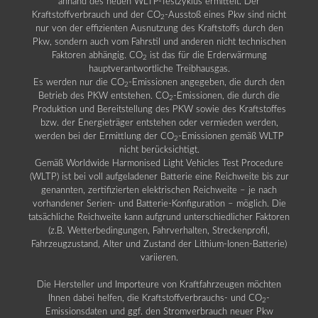
anhand des neuen WLTP-Testzyklus ermittelt. Der
Kraftstoffverbrauch und der CO
-Ausstoß eines Pkw sind nicht
2
nur von der effizienten Ausnutzung des Kraftstoffs durch den
Pkw, sondern auch vom Fahrstil und anderen nicht technischen
Faktoren abhängig. CO
ist das für die Erderwärmung
2
hauptverantwortliche Treibhausgas.
Es werden nur die CO
-Emissionen angegeben, die durch den
2
Betrieb des PKW entstehen. CO
-Emissionen, die durch die
2
Produktion und Bereitstellung des PKW sowie des Kraftstoffes
bzw. der Energieträger entstehen oder vermieden werden,
werden bei der Ermittlung der CO
-Emissionen gemäß WLTP
2
nicht berücksichtigt.
Gemäß Worldwide Harmonised Light Vehicles Test Procedure
(WLTP) ist bei voll aufgeladener Batterie eine Reichweite bis zur
genannten, zertifizierten elektrischen Reichweite – je nach
vorhandener Serien- und Batterie-Konfiguration – möglich. Die
tatsächliche Reichweite kann aufgrund unterschiedlicher Faktoren
(z.B. Wetterbedingungen, Fahrverhalten, Streckenprofil,
Fahrzeugzustand, Alter und Zustand der Lithium-Ionen-Batterie)
variieren.
Die Hersteller und Importeure von Kraftfahrzeugen möchten
Ihnen dabei helfen, die Kraftstoffverbrauchs- und CO
-
2
Emissionsdaten und ggf. den Stromverbrauch neuer Pkw