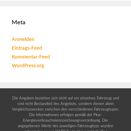
Meta
Anmelden
Eintrags-Feed
Kommentar-Feed
WordPress.org
Die Angaben beziehen sich nicht auf ein einzelnes Fahrzeug und
sind nicht Bestandteil des Angebots, sondern dienen allein
Vergleichszwecken zwischen den verschiedenen Fahrzeugtypen.
Die Informationen erfolgen gemäß der Pkw-
Energieverbrauchskennzeichnungsverordnung. Die
angegebenen Werte des jeweiligen Fahrzeugtyps wurden