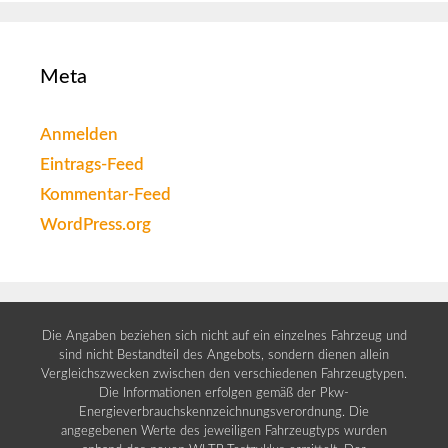
Meta
Anmelden
Eintrags-Feed
Kommentar-Feed
WordPress.org
Die Angaben beziehen sich nicht auf ein einzelnes Fahrzeug und
sind nicht Bestandteil des Angebots, sondern dienen allein
Vergleichszwecken zwischen den verschiedenen Fahrzeugtypen.
Die Informationen erfolgen gemäß der Pkw-
Energieverbrauchskennzeichnungsverordnung. Die
angegebenen Werte des jeweiligen Fahrzeugtyps wurden