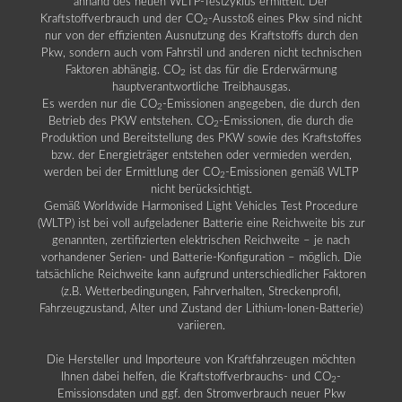
anhand des neuen WLTP-Testzyklus ermittelt. Der
Kraftstoffverbrauch und der CO
-Ausstoß eines Pkw sind nicht
2
nur von der effizienten Ausnutzung des Kraftstoffs durch den
Pkw, sondern auch vom Fahrstil und anderen nicht technischen
Faktoren abhängig. CO
ist das für die Erderwärmung
2
hauptverantwortliche Treibhausgas.
Es werden nur die CO
-Emissionen angegeben, die durch den
2
Betrieb des PKW entstehen. CO
-Emissionen, die durch die
2
Produktion und Bereitstellung des PKW sowie des Kraftstoffes
bzw. der Energieträger entstehen oder vermieden werden,
werden bei der Ermittlung der CO
-Emissionen gemäß WLTP
2
nicht berücksichtigt.
Gemäß Worldwide Harmonised Light Vehicles Test Procedure
(WLTP) ist bei voll aufgeladener Batterie eine Reichweite bis zur
genannten, zertifizierten elektrischen Reichweite – je nach
vorhandener Serien- und Batterie-Konfiguration – möglich. Die
tatsächliche Reichweite kann aufgrund unterschiedlicher Faktoren
(z.B. Wetterbedingungen, Fahrverhalten, Streckenprofil,
Fahrzeugzustand, Alter und Zustand der Lithium-Ionen-Batterie)
variieren.
Die Hersteller und Importeure von Kraftfahrzeugen möchten
Ihnen dabei helfen, die Kraftstoffverbrauchs- und CO
-
2
Emissionsdaten und ggf. den Stromverbrauch neuer Pkw