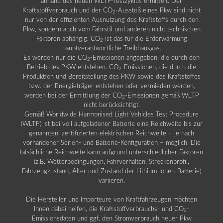
anhand des neuen WLTP-Testzyklus ermittelt. Der
Kraftstoffverbrauch und der CO
-Ausstoß eines Pkw sind nicht
2
nur von der effizienten Ausnutzung des Kraftstoffs durch den
Pkw, sondern auch vom Fahrstil und anderen nicht technischen
Faktoren abhängig. CO
ist das für die Erderwärmung
2
hauptverantwortliche Treibhausgas.
Es werden nur die CO
-Emissionen angegeben, die durch den
2
Betrieb des PKW entstehen. CO
-Emissionen, die durch die
2
Produktion und Bereitstellung des PKW sowie des Kraftstoffes
bzw. der Energieträger entstehen oder vermieden werden,
werden bei der Ermittlung der CO
-Emissionen gemäß WLTP
2
nicht berücksichtigt.
Gemäß Worldwide Harmonised Light Vehicles Test Procedure
(WLTP) ist bei voll aufgeladener Batterie eine Reichweite bis zur
genannten, zertifizierten elektrischen Reichweite – je nach
vorhandener Serien- und Batterie-Konfiguration – möglich. Die
tatsächliche Reichweite kann aufgrund unterschiedlicher Faktoren
(z.B. Wetterbedingungen, Fahrverhalten, Streckenprofil,
Fahrzeugzustand, Alter und Zustand der Lithium-Ionen-Batterie)
variieren.
Die Hersteller und Importeure von Kraftfahrzeugen möchten
Ihnen dabei helfen, die Kraftstoffverbrauchs- und CO
-
2
Emissionsdaten und ggf. den Stromverbrauch neuer Pkw