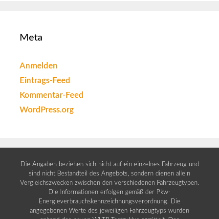
Meta
Anmelden
Eintrags-Feed
Kommentar-Feed
WordPress.org
Die Angaben beziehen sich nicht auf ein einzelnes Fahrzeug und
sind nicht Bestandteil des Angebots, sondern dienen allein
Vergleichszwecken zwischen den verschiedenen Fahrzeugtypen.
Die Informationen erfolgen gemäß der Pkw-
Energieverbrauchskennzeichnungsverordnung. Die
angegebenen Werte des jeweiligen Fahrzeugtyps wurden