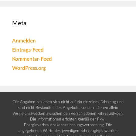
Meta
Anmelden
Eintrags-Feed
Kommentar-Feed
WordPress.org
Die Angaben beziehen sich nicht auf ein einzelnes Fahrzeug und
sind nicht Bestandteil des Angebots, sondern dienen allein
Vergleichszwecken zwischen den verschiedenen Fahrzeugtypen.
Die Informationen erfolgen gemäß der Pkw-
Energieverbrauchskennzeichnungsverordnung. Die
angegebenen Werte des jeweiligen Fahrzeugtyps wurden