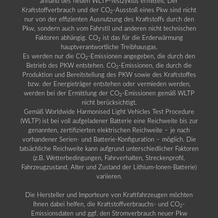
anhand des neuen WLTP-Testzyklus ermittelt. Der
Kraftstoffverbrauch und der CO
-Ausstoß eines Pkw sind nicht
2
nur von der effizienten Ausnutzung des Kraftstoffs durch den
Pkw, sondern auch vom Fahrstil und anderen nicht technischen
Faktoren abhängig. CO
ist das für die Erderwärmung
2
hauptverantwortliche Treibhausgas.
Es werden nur die CO
-Emissionen angegeben, die durch den
2
Betrieb des PKW entstehen. CO
-Emissionen, die durch die
2
Produktion und Bereitstellung des PKW sowie des Kraftstoffes
bzw. der Energieträger entstehen oder vermieden werden,
werden bei der Ermittlung der CO
-Emissionen gemäß WLTP
2
nicht berücksichtigt.
Gemäß Worldwide Harmonised Light Vehicles Test Procedure
(WLTP) ist bei voll aufgeladener Batterie eine Reichweite bis zur
genannten, zertifizierten elektrischen Reichweite – je nach
vorhandener Serien- und Batterie-Konfiguration – möglich. Die
tatsächliche Reichweite kann aufgrund unterschiedlicher Faktoren
(z.B. Wetterbedingungen, Fahrverhalten, Streckenprofil,
Fahrzeugzustand, Alter und Zustand der Lithium-Ionen-Batterie)
variieren.
Die Hersteller und Importeure von Kraftfahrzeugen möchten
Ihnen dabei helfen, die Kraftstoffverbrauchs- und CO
-
2
Emissionsdaten und ggf. den Stromverbrauch neuer Pkw