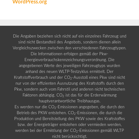
WordPress.org
Die Angaben beziehen sich nicht auf ein einzelnes Fahrzeug und
sind nicht Bestandteil des Angebots, sondern dienen allein
Vergleichszwecken zwischen den verschiedenen Fahrzeugtypen.
Die Informationen erfolgen gemäß der Pkw-
Energieverbrauchskennzeichnungsverordnung. Die
angegebenen Werte des jeweiligen Fahrzeugtyps wurden
anhand des neuen WLTP-Testzyklus ermittelt. Der
Kraftstoffverbrauch und der CO
-Ausstoß eines Pkw sind nicht
2
nur von der effizienten Ausnutzung des Kraftstoffs durch den
Pkw, sondern auch vom Fahrstil und anderen nicht technischen
Faktoren abhängig. CO
ist das für die Erderwärmung
2
hauptverantwortliche Treibhausgas.
Es werden nur die CO
-Emissionen angegeben, die durch den
2
Betrieb des PKW entstehen. CO
-Emissionen, die durch die
2
Produktion und Bereitstellung des PKW sowie des Kraftstoffes
bzw. der Energieträger entstehen oder vermieden werden,
werden bei der Ermittlung der CO
-Emissionen gemäß WLTP
2
nicht berücksichtigt.