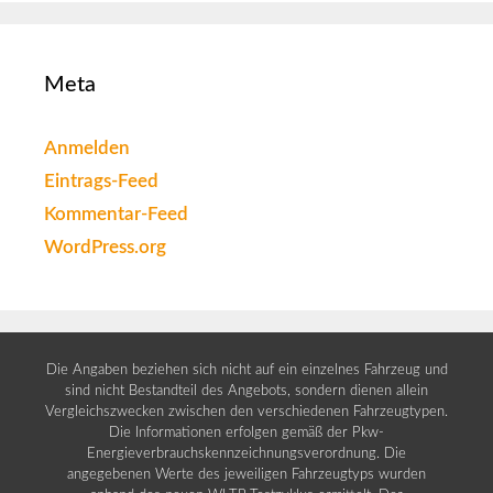
Meta
Anmelden
Eintrags-Feed
Kommentar-Feed
WordPress.org
Die Angaben beziehen sich nicht auf ein einzelnes Fahrzeug und
sind nicht Bestandteil des Angebots, sondern dienen allein
Vergleichszwecken zwischen den verschiedenen Fahrzeugtypen.
Die Informationen erfolgen gemäß der Pkw-
Energieverbrauchskennzeichnungsverordnung. Die
angegebenen Werte des jeweiligen Fahrzeugtyps wurden