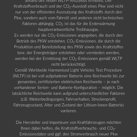
anhand des neuen WLTP-Testzyklus ermittelt. Der
Kraftstoffverbrauch und der CO
-Ausstoß eines Pkw sind nicht
2
nur von der effizienten Ausnutzung des Kraftstoffs durch den
Pkw, sondern auch vom Fahrstil und anderen nicht technischen
Faktoren abhängig. CO
ist das für die Erderwärmung
2
hauptverantwortliche Treibhausgas.
Es werden nur die CO
-Emissionen angegeben, die durch den
2
Betrieb des PKW entstehen. CO
-Emissionen, die durch die
2
Produktion und Bereitstellung des PKW sowie des Kraftstoffes
bzw. der Energieträger entstehen oder vermieden werden,
werden bei der Ermittlung der CO
-Emissionen gemäß WLTP
2
nicht berücksichtigt.
Gemäß Worldwide Harmonised Light Vehicles Test Procedure
(WLTP) ist bei voll aufgeladener Batterie eine Reichweite bis zur
genannten, zertifizierten elektrischen Reichweite – je nach
vorhandener Serien- und Batterie-Konfiguration – möglich. Die
tatsächliche Reichweite kann aufgrund unterschiedlicher Faktoren
(z.B. Wetterbedingungen, Fahrverhalten, Streckenprofil,
Fahrzeugzustand, Alter und Zustand der Lithium-Ionen-Batterie)
variieren.
Die Hersteller und Importeure von Kraftfahrzeugen möchten
Ihnen dabei helfen, die Kraftstoffverbrauchs- und CO
-
2
Emissionsdaten und ggf. den Stromverbrauch neuer Pkw