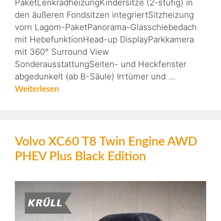
PaketLenkradheizungKindersitze (2-stufig) in
den äußeren Fondsitzen integriertSitzheizung
vorn Lagom-PaketPanorama-Glasschiebedach
mit HebefunktionHead-up DisplayParkkamera
mit 360° Surround View
SonderausstattungSeiten- und Heckfenster
abgedunkelt (ab B-Säule) Irrtümer und …
Weiterlesen
Volvo XC60 T8 Twin Engine AWD
PHEV Plus Black Edition