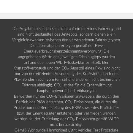
Die Angaben beziehen sich nicht auf ein einzelnes Fahrzeug und
sind nicht Bestandteil des Angebots, sondern dienen allein
Vergleichszwecken zwischen den verschiedenen Fahrzeugtypen.
Die Informationen erfolgen gemäß der Pkw-
Energieverbrauchskennzeichnungsverordnung. Die
angegebenen Werte des jeweiligen Fahrzeugtyps wurden
anhand des neuen WLTP-Testzyklus ermittelt. Der
Kraftstoffverbrauch und der CO
-Ausstoß eines Pkw sind nicht
2
nur von der effizienten Ausnutzung des Kraftstoffs durch den
Pkw, sondern auch vom Fahrstil und anderen nicht technischen
Faktoren abhängig. CO
ist das für die Erderwärmung
2
hauptverantwortliche Treibhausgas.
Es werden nur die CO
-Emissionen angegeben, die durch den
2
Betrieb des PKW entstehen. CO
-Emissionen, die durch die
2
Produktion und Bereitstellung des PKW sowie des Kraftstoffes
bzw. der Energieträger entstehen oder vermieden werden,
werden bei der Ermittlung der CO
-Emissionen gemäß WLTP
2
nicht berücksichtigt.
Gemäß Worldwide Harmonised Light Vehicles Test Procedure