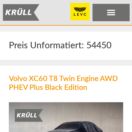
Preis Unformatiert:
54450
Volvo XC60 T8 Twin Engine AWD
PHEV Plus Black Edition