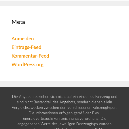
Meta
Anmelden
Eintrags-Feed
Kommentar-Feed
WordPress.org
Die Angaben beziehen sich nicht auf ein einzelnes Fahrzeug und
sind nicht Bestandteil des Angebots, sondern dienen allein
Vergleichszwecken zwischen den verschiedenen Fahrzeugtypen.
Die Informationen erfolgen gemäß der Pkw-
Energieverbrauchskennzeichnungsverordnung. Die
angegebenen Werte des jeweiligen Fahrzeugtyps wurden