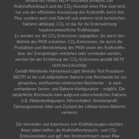
anhand des neuen WLTP-Testzyklus ermittelt. Der
Kraftstoffverbrauch und der CO
-Ausstoß eines Pkw sind nicht
2
nur von der effizienten Ausnutzung des Kraftstoffs durch den
Pkw, sondern auch vom Fahrstil und anderen nicht technischen
Faktoren abhängig. CO
ist das für die Erderwärmung
2
hauptverantwortliche Treibhausgas.
Es werden nur die CO
-Emissionen angegeben, die durch den
2
Betrieb des PKW entstehen. CO
-Emissionen, die durch die
2
Produktion und Bereitstellung des PKW sowie des Kraftstoffes
bzw. der Energieträger entstehen oder vermieden werden,
werden bei der Ermittlung der CO
-Emissionen gemäß WLTP
2
nicht berücksichtigt.
Gemäß Worldwide Harmonised Light Vehicles Test Procedure
(WLTP) ist bei voll aufgeladener Batterie eine Reichweite bis zur
genannten, zertifizierten elektrischen Reichweite – je nach
vorhandener Serien- und Batterie-Konfiguration – möglich. Die
tatsächliche Reichweite kann aufgrund unterschiedlicher Faktoren
(z.B. Wetterbedingungen, Fahrverhalten, Streckenprofil,
Fahrzeugzustand, Alter und Zustand der Lithium-Ionen-Batterie)
variieren.
Die Hersteller und Importeure von Kraftfahrzeugen möchten
Ihnen dabei helfen, die Kraftstoffverbrauchs- und CO
-
2
Emissionsdaten und ggf. den Stromverbrauch neuer Pkw