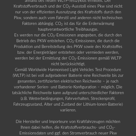
anhand des neuen WLTP-Testzyklus ermittelt. Der
Kraftstoffverbrauch und der CO
-Ausstoß eines Pkw sind nicht
2
nur von der effizienten Ausnutzung des Kraftstoffs durch den
Pkw, sondern auch vom Fahrstil und anderen nicht technischen
Faktoren abhängig. CO
ist das für die Erderwärmung
2
hauptverantwortliche Treibhausgas.
Es werden nur die CO
-Emissionen angegeben, die durch den
2
Betrieb des PKW entstehen. CO
-Emissionen, die durch die
2
Produktion und Bereitstellung des PKW sowie des Kraftstoffes
bzw. der Energieträger entstehen oder vermieden werden,
werden bei der Ermittlung der CO
-Emissionen gemäß WLTP
2
nicht berücksichtigt.
Gemäß Worldwide Harmonised Light Vehicles Test Procedure
(WLTP) ist bei voll aufgeladener Batterie eine Reichweite bis zur
genannten, zertifizierten elektrischen Reichweite – je nach
vorhandener Serien- und Batterie-Konfiguration – möglich. Die
tatsächliche Reichweite kann aufgrund unterschiedlicher Faktoren
(z.B. Wetterbedingungen, Fahrverhalten, Streckenprofil,
Fahrzeugzustand, Alter und Zustand der Lithium-Ionen-Batterie)
variieren.
Die Hersteller und Importeure von Kraftfahrzeugen möchten
Ihnen dabei helfen, die Kraftstoffverbrauchs- und CO
-
2
Emissionsdaten und ggf. den Stromverbrauch neuer Pkw