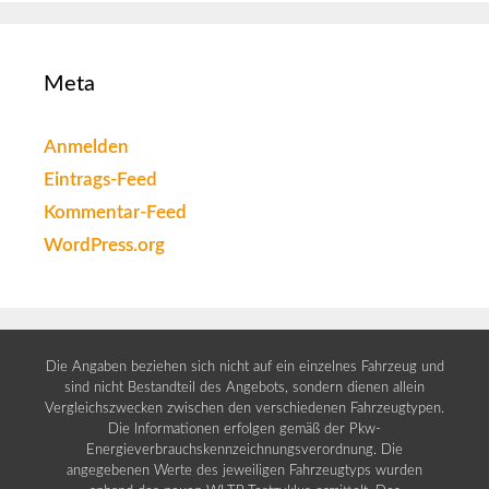
Meta
Anmelden
Eintrags-Feed
Kommentar-Feed
WordPress.org
Die Angaben beziehen sich nicht auf ein einzelnes Fahrzeug und
sind nicht Bestandteil des Angebots, sondern dienen allein
Vergleichszwecken zwischen den verschiedenen Fahrzeugtypen.
Die Informationen erfolgen gemäß der Pkw-
Energieverbrauchskennzeichnungsverordnung. Die
angegebenen Werte des jeweiligen Fahrzeugtyps wurden