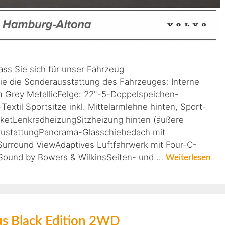
ass Sie sich für unser Fahrzeug
ie die Sonderausstattung des Fahrzeuges: Interne
m Grey MetallicFelge: 22"-5-Doppelspeichen-
extil Sportsitze inkl. Mittelarmlehne hinten, Sport-
ketLenkradheizungSitzheizung hinten (äußere
austattungPanorama-Glasschiebedach mit
urround ViewAdaptives Luftfahrwerk mit Four-C-
ound by Bowers & WilkinsSeiten- und …
Weiterlesen
us Black Edition 2WD