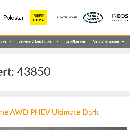
euge
Service & Leistungen
Großkunden
Versicherungen
ert:
43850
gine AWD PHEV Ultimate Dark