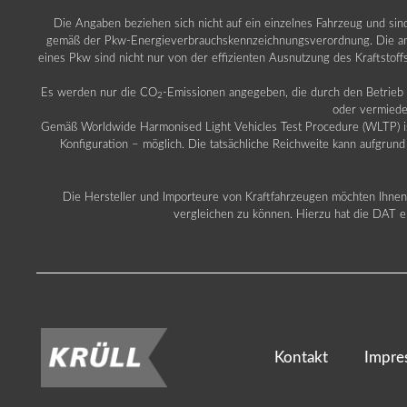
Die Angaben beziehen sich nicht auf ein einzelnes Fahrzeug und si
gemäß der Pkw-Energieverbrauchskennzeichnungsverordnung. Die ang
eines Pkw sind nicht nur von der effizienten Ausnutzung des Kraftstof
Es werden nur die CO
-Emissionen angegeben, die durch den Betrie
2
oder vermiede
Gemäß Worldwide Harmonised Light Vehicles Test Procedure (WLTP) ist b
Konfiguration – möglich. Die tatsächliche Reichweite kann aufgrund
Die Hersteller und Importeure von Kraftfahrzeugen möchten Ihnen 
vergleichen zu können. Hierzu hat die DAT ei
Kontakt
Impre