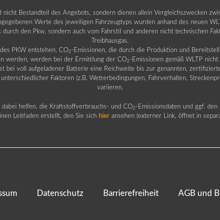
nd nicht Bestandteil des Angebots, sondern dienen allein Vergleichszwecken zw
egebenen Werte des jeweiligen Fahrzeugtyps wurden anhand des neuen WLTP-
fs durch den Pkw, sondern auch vom Fahrstil und anderen nicht technischen Fa
Treibhausgas.
b des PKW entstehen. CO
-Emissionen, die durch die Produktion und Bereitste
2
n werden, werden bei der Ermittlung der CO
-Emissionen gemäß WLTP nicht b
2
ei voll aufgeladener Batterie eine Reichweite bis zur genannten, zertifiziert
 unterschiedlicher Faktoren (z.B. Wetterbedingungen, Fahrverhalten, Streckenpro
variieren.
dabei helfen, die Kraftstoffverbrauchs- und CO
-Emissionsdaten und ggf. den 
2
nen Leitfaden erstellt, den Sie sich
hier
ansehen (externer Link, öffnet in sepa
ssum
Datenschutz
Barrierefreiheit
AGB und B