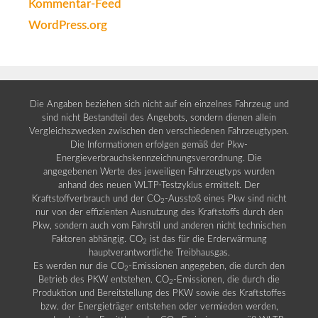
Kommentar-Feed
WordPress.org
Die Angaben beziehen sich nicht auf ein einzelnes Fahrzeug und
sind nicht Bestandteil des Angebots, sondern dienen allein
Vergleichszwecken zwischen den verschiedenen Fahrzeugtypen.
Die Informationen erfolgen gemäß der Pkw-
Energieverbrauchskennzeichnungsverordnung. Die
angegebenen Werte des jeweiligen Fahrzeugtyps wurden
anhand des neuen WLTP-Testzyklus ermittelt. Der
Kraftstoffverbrauch und der CO
-Ausstoß eines Pkw sind nicht
2
nur von der effizienten Ausnutzung des Kraftstoffs durch den
Pkw, sondern auch vom Fahrstil und anderen nicht technischen
Faktoren abhängig. CO
ist das für die Erderwärmung
2
hauptverantwortliche Treibhausgas.
Es werden nur die CO
-Emissionen angegeben, die durch den
2
Betrieb des PKW entstehen. CO
-Emissionen, die durch die
2
Produktion und Bereitstellung des PKW sowie des Kraftstoffes
bzw. der Energieträger entstehen oder vermieden werden,