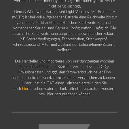
werden bei der Ermittlung der CO
-Emissionen gemäß WLTP
2
nicht berücksichtigt.
Gemäß Worldwide Harmonised Light Vehicles Test Procedure
(WLTP) ist bei voll aufgeladener Batterie eine Reichweite bis zur
genannten, zertifizierten elektrischen Reichweite – je nach
vorhandener Serien- und Batterie-Konfiguration – möglich. Die
tatsächliche Reichweite kann aufgrund unterschiedlicher Faktoren
(z.B. Wetterbedingungen, Fahrverhalten, Streckenprofil,
Fahrzeugzustand, Alter und Zustand der Lithium-Ionen-Batterie)
variieren.
Die Hersteller und Importeure von Kraftfahrzeugen möchten
Ihnen dabei helfen, die Kraftstoffverbrauchs- und CO
-
2
Emissionsdaten und ggf. den Stromverbrauch neuer Pkw
unterschiedlicher Fabrikate miteinander vergleichen zu können.
Hierzu hat die DAT einen Leitfaden erstellt, den Sie
sich
hier
ansehen (externer Link, öffnet in separatem Fenster)
bzw. hier herunterladen können