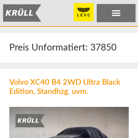
Preis Unformatiert:
37850
Volvo XC40 B4 2WD Ultra Black
Edition, Standhzg. uvm.