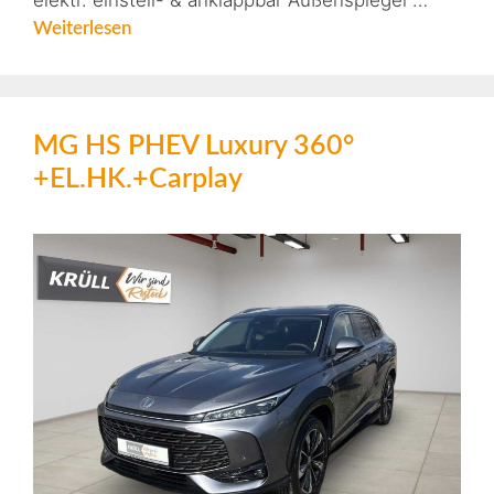
elektr. einstell- & anklappbar Außenspiegel …
Weiterlesen
MG HS PHEV Luxury 360°
+EL.HK.+Carplay