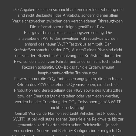
Die Angaben beziehen sich nicht auf ein einzelnes Fahrzeug und
sind nicht Bestandteil des Angebots, sondern dienen allein
Vergleichszwecken zwischen den verschiedenen Fahrzeugtypen.
Die Informationen erfolgen gemäß der Pkw-
Energieverbrauchskennzeichnungsverordnung. Die
angegebenen Werte des jeweiligen Fahrzeugtyps wurden
anhand des neuen WLTP-Testzyklus ermittelt. Der
Kraftstoffverbrauch und der CO
-Ausstoß eines Pkw sind nicht
2
nur von der effizienten Ausnutzung des Kraftstoffs durch den
Pkw, sondern auch vom Fahrstil und anderen nicht technischen
Faktoren abhängig. CO
ist das für die Erderwärmung
2
hauptverantwortliche Treibhausgas.
Es werden nur die CO
-Emissionen angegeben, die durch den
2
Betrieb des PKW entstehen. CO
-Emissionen, die durch die
2
Produktion und Bereitstellung des PKW sowie des Kraftstoffes
bzw. der Energieträger entstehen oder vermieden werden,
werden bei der Ermittlung der CO
-Emissionen gemäß WLTP
2
nicht berücksichtigt.
Gemäß Worldwide Harmonised Light Vehicles Test Procedure
(WLTP) ist bei voll aufgeladener Batterie eine Reichweite bis zur
genannten, zertifizierten elektrischen Reichweite – je nach
vorhandener Serien- und Batterie-Konfiguration – möglich. Die