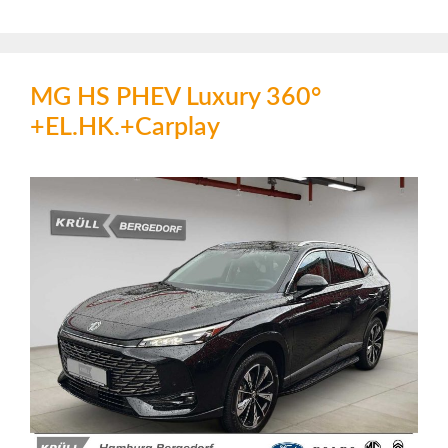
MG HS PHEV Luxury 360°
+EL.HK.+Carplay