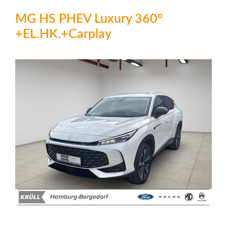
MG HS PHEV Luxury 360°
+EL.HK.+Carplay