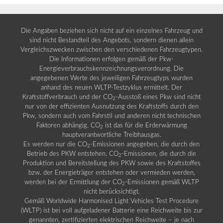
Die Angaben beziehen sich nicht auf ein einzelnes Fahrzeug und
sind nicht Bestandteil des Angebots, sondern dienen allein
Vergleichszwecken zwischen den verschiedenen Fahrzeugtypen.
Die Informationen erfolgen gemäß der Pkw-
Energieverbrauchskennzeichnungsverordnung. Die
angegebenen Werte des jeweiligen Fahrzeugtyps wurden
anhand des neuen WLTP-Testzyklus ermittelt. Der
Kraftstoffverbrauch und der CO
-Ausstoß eines Pkw sind nicht
2
nur von der effizienten Ausnutzung des Kraftstoffs durch den
Pkw, sondern auch vom Fahrstil und anderen nicht technischen
Faktoren abhängig. CO
ist das für die Erderwärmung
2
hauptverantwortliche Treibhausgas.
Es werden nur die CO
-Emissionen angegeben, die durch den
2
Betrieb des PKW entstehen. CO
-Emissionen, die durch die
2
Produktion und Bereitstellung des PKW sowie des Kraftstoffes
bzw. der Energieträger entstehen oder vermieden werden,
werden bei der Ermittlung der CO
-Emissionen gemäß WLTP
2
nicht berücksichtigt.
Gemäß Worldwide Harmonised Light Vehicles Test Procedure
(WLTP) ist bei voll aufgeladener Batterie eine Reichweite bis zur
genannten, zertifizierten elektrischen Reichweite – je nach