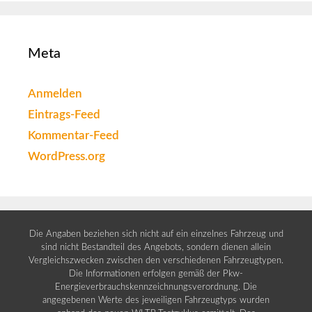
Meta
Anmelden
Eintrags-Feed
Kommentar-Feed
WordPress.org
Die Angaben beziehen sich nicht auf ein einzelnes Fahrzeug und
sind nicht Bestandteil des Angebots, sondern dienen allein
Vergleichszwecken zwischen den verschiedenen Fahrzeugtypen.
Die Informationen erfolgen gemäß der Pkw-
Energieverbrauchskennzeichnungsverordnung. Die
angegebenen Werte des jeweiligen Fahrzeugtyps wurden