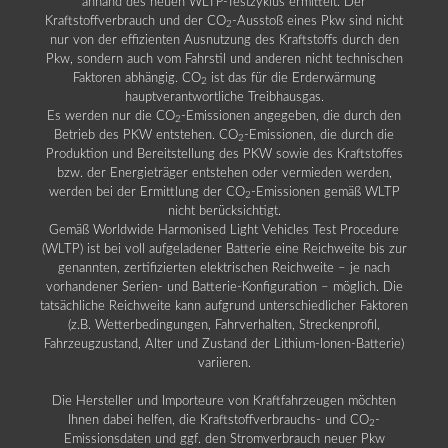
anhand des neuen WLTP-Testzyklus ermittelt. Der
Kraftstoffverbrauch und der CO
-Ausstoß eines Pkw sind nicht
2
nur von der effizienten Ausnutzung des Kraftstoffs durch den
Pkw, sondern auch vom Fahrstil und anderen nicht technischen
Faktoren abhängig. CO
ist das für die Erderwärmung
2
hauptverantwortliche Treibhausgas.
Es werden nur die CO
-Emissionen angegeben, die durch den
2
Betrieb des PKW entstehen. CO
-Emissionen, die durch die
2
Produktion und Bereitstellung des PKW sowie des Kraftstoffes
bzw. der Energieträger entstehen oder vermieden werden,
werden bei der Ermittlung der CO
-Emissionen gemäß WLTP
2
nicht berücksichtigt.
Gemäß Worldwide Harmonised Light Vehicles Test Procedure
(WLTP) ist bei voll aufgeladener Batterie eine Reichweite bis zur
genannten, zertifizierten elektrischen Reichweite – je nach
vorhandener Serien- und Batterie-Konfiguration – möglich. Die
tatsächliche Reichweite kann aufgrund unterschiedlicher Faktoren
(z.B. Wetterbedingungen, Fahrverhalten, Streckenprofil,
Fahrzeugzustand, Alter und Zustand der Lithium-Ionen-Batterie)
variieren.
Die Hersteller und Importeure von Kraftfahrzeugen möchten
Ihnen dabei helfen, die Kraftstoffverbrauchs- und CO
-
2
Emissionsdaten und ggf. den Stromverbrauch neuer Pkw