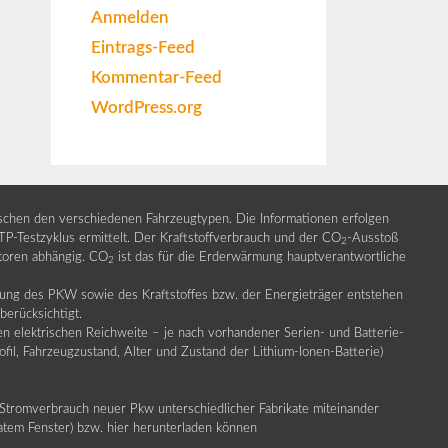
Anmelden
Eintrags-Feed
Kommentar-Feed
WordPress.org
ischen den verschiedenen Fahrzeugtypen. Die Informationen erfolgen
Testzyklus ermittelt. Der Kraftstoffverbrauch und der CO
-Ausstoß
2
ktoren abhängig. CO
ist das für die Erderwärmung hauptverantwortliche
2
llung des PKW sowie des Kraftstoffes bzw. der Energieträger entstehen
erücksichtigt.
en elektrischen Reichweite – je nach vorhandener Serien- und Batterie-
fil, Fahrzeugzustand, Alter und Zustand der Lithium-Ionen-Batterie)
Stromverbrauch neuer Pkw unterschiedlicher Fabrikate miteinander
ratem Fenster) bzw. hier herunterladen können