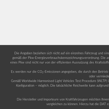
Die Angaben beziehen sich nicht auf ein einzelnes Fahrzeug und si
gemäß der Pkw-Energieverbrauchskennzeichnungsverordnung. Die ang
eines Pkw sind nicht nur von der effizienten Ausnutzung des Kraftstof
Es werden nur die CO
-Emissionen angegeben, die durch den Betrie
2
oder vermiede
Gemäß Worldwide Harmonised Light Vehicles Test Procedure (WLTP) ist b
Konfiguration – möglich. Die tatsächliche Reichweite kann aufgrund
Die Hersteller und Importeure von Kraftfahrzeugen möchten Ihnen 
vergleichen zu können. Hierzu hat die DAT ei