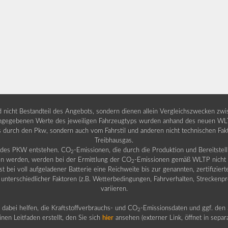
nd nicht Bestandteil des Angebots, sondern dienen allein Vergleichszwecken zw
egebenen Werte des jeweiligen Fahrzeugtyps wurden anhand des neuen WLTP-
fs durch den Pkw, sondern auch vom Fahrstil und anderen nicht technischen Fa
Treibhausgas.
b des PKW entstehen. CO
-Emissionen, die durch die Produktion und Bereitste
2
n werden, werden bei der Ermittlung der CO
-Emissionen gemäß WLTP nicht b
2
ei voll aufgeladener Batterie eine Reichweite bis zur genannten, zertifiziert
 unterschiedlicher Faktoren (z.B. Wetterbedingungen, Fahrverhalten, Streckenpro
variieren.
dabei helfen, die Kraftstoffverbrauchs- und CO
-Emissionsdaten und ggf. den 
2
nen Leitfaden erstellt, den Sie sich
hier
ansehen (externer Link, öffnet in sepa