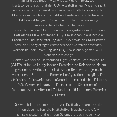
anhand des neuen WLTP-Testzyklus ermittelt. Der
Kraftstoffverbrauch und der CO
-Ausstoß eines Pkw sind nicht
2
nur von der effizienten Ausnutzung des Kraftstoffs durch den
Pkw, sondern auch vom Fahrstil und anderen nicht technischen
Faktoren abhängig. CO
ist das für die Erderwärmung
2
hauptverantwortliche Treibhausgas.
Es werden nur die CO
-Emissionen angegeben, die durch den
2
Betrieb des PKW entstehen. CO
-Emissionen, die durch die
2
Produktion und Bereitstellung des PKW sowie des Kraftstoffes
bzw. der Energieträger entstehen oder vermieden werden,
werden bei der Ermittlung der CO
-Emissionen gemäß WLTP
2
nicht berücksichtigt.
Gemäß Worldwide Harmonised Light Vehicles Test Procedure
(WLTP) ist bei voll aufgeladener Batterie eine Reichweite bis zur
genannten, zertifizierten elektrischen Reichweite – je nach
vorhandener Serien- und Batterie-Konfiguration – möglich. Die
tatsächliche Reichweite kann aufgrund unterschiedlicher Faktoren
(z.B. Wetterbedingungen, Fahrverhalten, Streckenprofil,
Fahrzeugzustand, Alter und Zustand der Lithium-Ionen-Batterie)
variieren.
Die Hersteller und Importeure von Kraftfahrzeugen möchten
Ihnen dabei helfen, die Kraftstoffverbrauchs- und CO
-
2
Emissionsdaten und ggf. den Stromverbrauch neuer Pkw