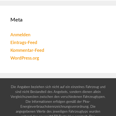
Meta
Anmelden
Eintrags-Feed
Kommentar-Feed
WordPress.org
Die Angaben beziehen sich nicht auf ein einzelnes Fahrzeug und
sind nicht Bestandteil des Angebots, sondern dienen allein
Vergleichszwecken zwischen den verschiedenen Fahrzeugtypen.
Die Informationen erfolgen gemäß der Pkw-
Energieverbrauchskennzeichnungsverordnung. Die
angegebenen Werte des jeweiligen Fahrzeugtyps wurden