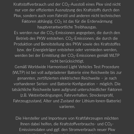
Kraftstoffverbrauch und der CO
-Ausstoß eines Pkw sind nicht
2
nur von der effizienten Ausnutzung des Kraftstoffs durch den
Pkw, sondern auch vom Fahrstil und anderen nicht technischen
Faktoren abhängig. CO
ist das für die Erderwärmung
2
hauptverantwortliche Treibhausgas.
Es werden nur die CO
-Emissionen angegeben, die durch den
2
Betrieb des PKW entstehen. CO
-Emissionen, die durch die
2
Produktion und Bereitstellung des PKW sowie des Kraftstoffes
bzw. der Energieträger entstehen oder vermieden werden,
werden bei der Ermittlung der CO
-Emissionen gemäß WLTP
2
nicht berücksichtigt.
Gemäß Worldwide Harmonised Light Vehicles Test Procedure
(WLTP) ist bei voll aufgeladener Batterie eine Reichweite bis zur
genannten, zertifizierten elektrischen Reichweite – je nach
vorhandener Serien- und Batterie-Konfiguration – möglich. Die
tatsächliche Reichweite kann aufgrund unterschiedlicher Faktoren
(z.B. Wetterbedingungen, Fahrverhalten, Streckenprofil,
Fahrzeugzustand, Alter und Zustand der Lithium-Ionen-Batterie)
variieren.
Die Hersteller und Importeure von Kraftfahrzeugen möchten
Ihnen dabei helfen, die Kraftstoffverbrauchs- und CO
-
2
Emissionsdaten und ggf. den Stromverbrauch neuer Pkw