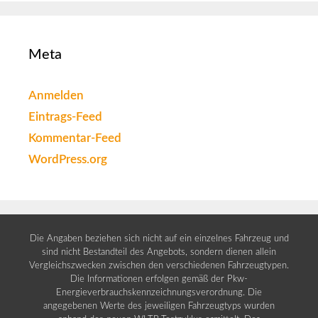
Meta
Anmelden
Eintrags-Feed
Kommentar-Feed
WordPress.org
Die Angaben beziehen sich nicht auf ein einzelnes Fahrzeug und
sind nicht Bestandteil des Angebots, sondern dienen allein
Vergleichszwecken zwischen den verschiedenen Fahrzeugtypen.
Die Informationen erfolgen gemäß der Pkw-
Energieverbrauchskennzeichnungsverordnung. Die
angegebenen Werte des jeweiligen Fahrzeugtyps wurden