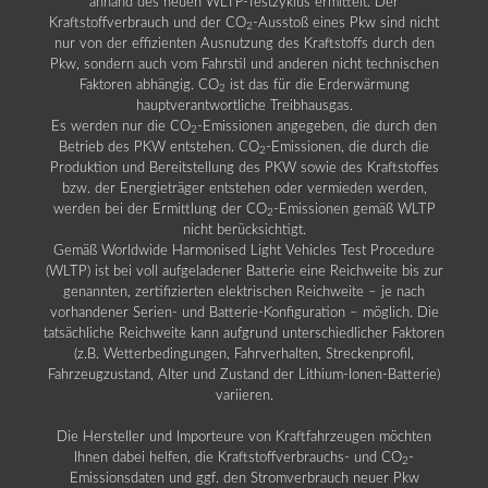
anhand des neuen WLTP-Testzyklus ermittelt. Der
Kraftstoffverbrauch und der CO
-Ausstoß eines Pkw sind nicht
2
nur von der effizienten Ausnutzung des Kraftstoffs durch den
Pkw, sondern auch vom Fahrstil und anderen nicht technischen
Faktoren abhängig. CO
ist das für die Erderwärmung
2
hauptverantwortliche Treibhausgas.
Es werden nur die CO
-Emissionen angegeben, die durch den
2
Betrieb des PKW entstehen. CO
-Emissionen, die durch die
2
Produktion und Bereitstellung des PKW sowie des Kraftstoffes
bzw. der Energieträger entstehen oder vermieden werden,
werden bei der Ermittlung der CO
-Emissionen gemäß WLTP
2
nicht berücksichtigt.
Gemäß Worldwide Harmonised Light Vehicles Test Procedure
(WLTP) ist bei voll aufgeladener Batterie eine Reichweite bis zur
genannten, zertifizierten elektrischen Reichweite – je nach
vorhandener Serien- und Batterie-Konfiguration – möglich. Die
tatsächliche Reichweite kann aufgrund unterschiedlicher Faktoren
(z.B. Wetterbedingungen, Fahrverhalten, Streckenprofil,
Fahrzeugzustand, Alter und Zustand der Lithium-Ionen-Batterie)
variieren.
Die Hersteller und Importeure von Kraftfahrzeugen möchten
Ihnen dabei helfen, die Kraftstoffverbrauchs- und CO
-
2
Emissionsdaten und ggf. den Stromverbrauch neuer Pkw